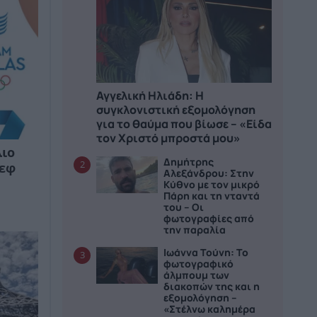
Αγγελική Ηλιάδη: Η
συγκλονιστική εξομολόγηση
για το θαύμα που βίωσε – «Είδα
τον Χριστό μπροστά μου»
λιο
Δημήτρης
2
ίεφ
Αλεξάνδρου: Στην
Κύθνο με τον μικρό
Πάρη και τη νταντά
του – Οι
φωτογραφίες από
την παραλία
Ιωάννα Τούνη: Το
3
φωτογραφικό
άλμπουμ των
διακοπών της και η
εξομολόγηση –
«Στέλνω καλημέρα