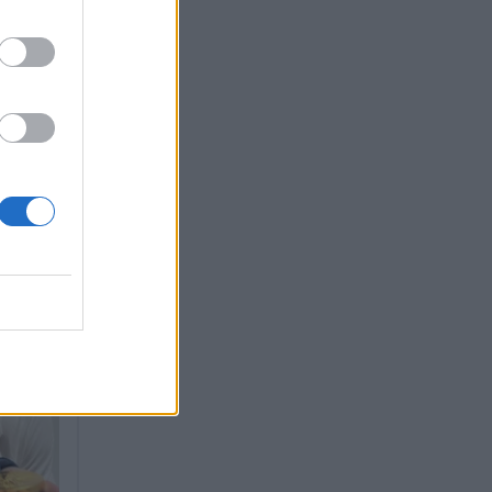
ι η
και