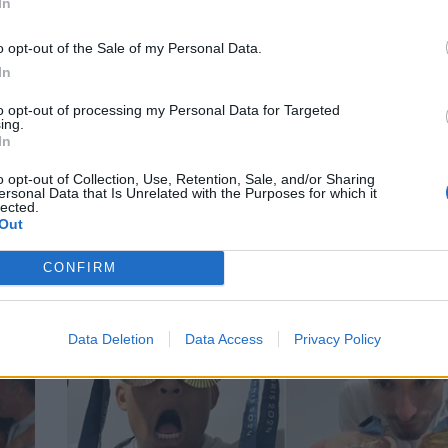
In
o opt-out of the Sale of my Personal Data.
In
to opt-out of processing my Personal Data for Targeted
Ολυμπιακοί Αγώνες στο TikTok: Ποια είνα
ing.
In
αθλήτρια που παίρνει το χρυσό σε views 
τε
followers
o opt-out of Collection, Use, Retention, Sale, and/or Sharing
ersonal Data that Is Unrelated with the Purposes for which it
ΝΕΑ
lected.
Out
CONFIRM
Data Deletion
Data Access
Privacy Policy