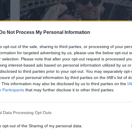
Do Not Process My Personal Information
α
Έλσα Τόλη – Αποστόλης Κουτρούλιας: 6 μ
to opt-out of the sale, sharing to third parties, or processing of your per
formation for targeted advertising by us, please use the below opt-out s
υ
στο Παρίσι
r selection. Please note that after your opt-out request is processed y
CELEBRITIES
eing interest-based ads based on personal information utilized by us or
disclosed to third parties prior to your opt-out. You may separately opt-
losure of your personal information by third parties on the IAB’s list of
. This information may also be disclosed by us to third parties on the
IA
Participants
that may further disclose it to other third parties.
l Data Processing Opt Outs
o opt-out of the Sharing of my personal data.