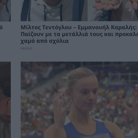
ό
Μίλτος Τεντόγλου – Εμμανουήλ Καραλής:
Παίζουν με τα μετάλλιά τους και προκαλ
χαμό από σχόλια
PEOPLE