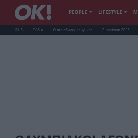
PEOPLE
LIFESTYLE
Μ
J2US
Ζώδια
Ο πιο αδύναμος κρίκος
Eurovision 2026