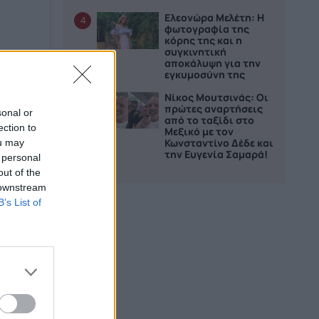
Ελεονώρα Μελέτη: Η
4
φωτογραφία της
κόρης της και η
συγκινητική
αποκάλυψη για την
εγκυμοσύνη της
Νίκος Μουτσινάς: Οι
5
πρώτες αναρτήσεις
sonal or
από το ταξίδι στο
ection to
Μεξικό με τον
Κωνσταντίνο Δέδε και
ou may
την Ευγενία Σαμαρά!
 personal
out of the
 downstream
B’s List of