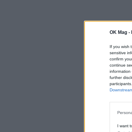
OK Mag -
If you wish 
sensitive in
confirm you
continue se
information 
further disc
participants
Downstream 
Persona
I want t