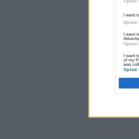
Opted 
I want t
Opted 
I want 
Advertis
Opted 
I want t
of my P
was col
Opted 