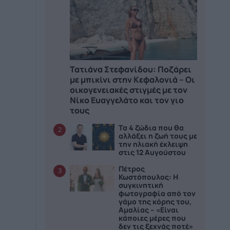
Τατιάνα Στεφανίδου: Ποζάρει
με μπικίνι στην Κεφαλονιά – Οι
οικογενειακές στιγμές με τον
Νίκο Ευαγγελάτο και τον γιο
τους
Τα 4 ζώδια που θα
2
αλλάξει η ζωή τους με
την ηλιακή έκλειψη
στις 12 Αυγούστου
Πέτρος
3
Κωστόπουλος: Η
συγκινητική
φωτογραφία από τον
γάμο της κόρης του,
Αμαλίας – «Είναι
κάποιες μέρες που
δεν τις ξεχνάς ποτέ»