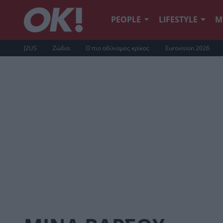
PEOPLE
LIFESTYLE
Μ
J2US
Ζώδια
Ο πιο αδύναμος κρίκος
Eurovision 2026