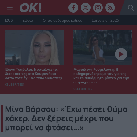
J2US
Ζώδια
Ο πιο αδύναμος κρίκος
Eurovision 2026
Έλενα Τσαβαλιά: Νοσταλγεί τις
Μαριαλένα Ρουμελιώτη: Η
διακοπές της στα Κουφονήσια –
καθημερινότητα με τον γιο της
«Από τότε έχω να πάω διακοπές»
και το αυθόρμητο βίντεο για την
ανησυχία του
CELEBRITIES
CELEBRITIES
Μίνα Βάρσου: «Έχω πέσει θύμα
χάκερ. Δεν ξέρεις μέχρι που
μπορεί να φτάσει…»