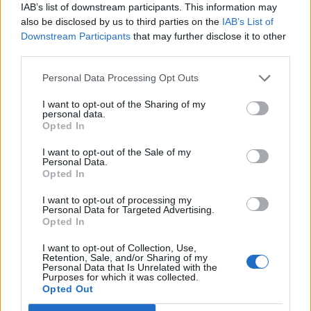
IAB’s list of downstream participants. This information may
also be disclosed by us to third parties on the
IAB’s List of
Downstream Participants
that may further disclose it to other
Ανδρομάχη: Εντυπωσιάζει στην παραλία με
third parties.
το πιο στυλάτο beach look
CELEBRITIES
Personal Data Processing Opt Outs
I want to opt-out of the Sharing of my
personal data.
Opted In
I want to opt-out of the Sale of my
Personal Data.
Opted In
I want to opt-out of processing my
Personal Data for Targeted Advertising.
Opted In
I want to opt-out of Collection, Use,
Retention, Sale, and/or Sharing of my
Personal Data that Is Unrelated with the
Purposes for which it was collected.
Light: Τρυφερό καλοκαιρινό στιγμιότυπο με
Opted Out
την Άννα Θεοδωρίδη και τον γιο τους