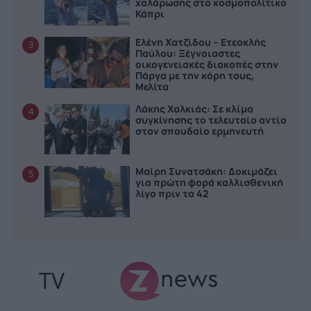
χαλάρωσης στο κοσμοπολίτικο
Κάπρι
Ελένη Χατζίδου – Ετεοκλής
3
Παύλου: Ξέγνοιαστες
οικογενειακές διακοπές στην
Πάργα με την κόρη τους,
Μελίτα
Λάκης Χαλκιάς: Σε κλίμα
4
συγκίνησης το τελευταίο αντίο
στον σπουδαίο ερμηνευτή
Μαίρη Συνατσάκη: Δοκιμάζει
5
για πρώτη φορά καλλισθενική
λίγο πριν τα 42
TV