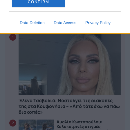
CONFIRM
CELEBRITIES
Data Deletion
Data Access
Privacy Policy
WHAT'S HOT
1
Έλενα Τσαβαλιά: Νοσταλγεί τις διακοπές
της στα Κουφονήσια – «Από τότε έχω να πάω
διακοπές»
Αμαλία Κωστοπούλου:
2
Καλοκαιρινές στιγμές