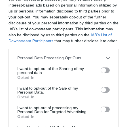
interest-based ads based on personal information utilized by
Δημήτρης Παπαμιχαήλ: Το συγκινητικό αφιέρωμα
us or personal information disclosed to third parties prior to
της Finos Film 22 χρόνια μετά τον θάνατό του
your opt-out. You may separately opt-out of the further
disclosure of your personal information by third parties on the
IAB’s list of downstream participants. This information may
also be disclosed by us to third parties on the
IAB’s List of
Downstream Participants
that may further disclose it to other
third parties.
Personal Data Processing Opt Outs
I want to opt-out of the Sharing of my
personal data.
Opted In
I want to opt-out of the Sale of my
Personal Data.
Opted In
Ιωάννα Τούνη: Στο νοσοκομείο βρέθηκε με
τροφική δηλητηρίαση – «Τι μάτι πρέπει να έχω
I want to opt-out of processing my
φάει»
Personal Data for Targeted Advertising.
Opted In