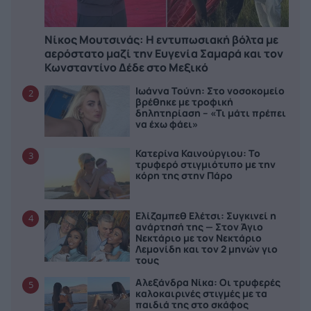
Νίκος Μουτσινάς: Η εντυπωσιακή βόλτα με
αερόστατο μαζί την Ευγενία Σαμαρά και τον
Κωνσταντίνο Δέδε στο Μεξικό
Ιωάννα Τούνη: Στο νοσοκομείο
2
βρέθηκε με τροφική
δηλητηρίαση – «Τι μάτι πρέπει
να έχω φάει»
Κατερίνα Καινούργιου: Το
3
τρυφερό στιγμιότυπο με την
κόρη της στην Πάρο
Ελίζαμπεθ Ελέτσι: Συγκινεί η
4
ανάρτησή της — Στον Άγιο
Νεκτάριο με τον Νεκτάριο
Λεμονίδη και τον 2 μηνών γιο
τους
Αλεξάνδρα Νίκα: Οι τρυφερές
5
καλοκαιρινές στιγμές με τα
παιδιά της στο σκάφος