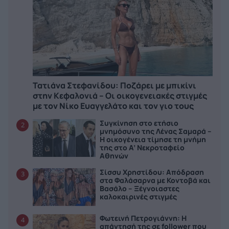
Τατιάνα Στεφανίδου: Ποζάρει με μπικίνι
στην Κεφαλονιά – Οι οικογενειακές στιγμές
με τον Νίκο Ευαγγελάτο και τον γιο τους
Συγκίνηση στο ετήσιο
2
μνημόσυνο της Λένας Σαμαρά –
Η οικογένεια τίμησε τη μνήμη
της στο Α’ Νεκροταφείο
Αθηνών
Σίσσυ Χρηστίδου: Απόδραση
3
στα Φαλάσαρνα με Κοντοβά και
Βασάλο – Ξέγνοιαστες
καλοκαιρινές στιγμές
Φωτεινή Πετρογιάννη: Η
4
απάντησή της σε follower που