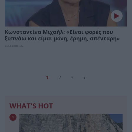
Κωνσταντίνα Μιχαήλ: «Είναι φορές που
ξυπνάω και είμαι μόνη, έρημη, απένταρη»
CELEBRITIES
1
2
3
›
WHAT'S HOT
1