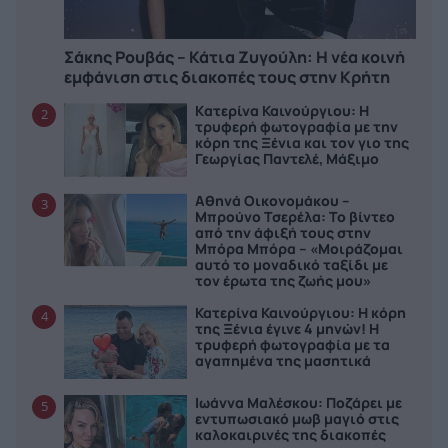
Σάκης Ρουβάς – Κάτια Ζυγούλη: Η νέα κοινή
εμφάνιση στις διακοπές τους στην Κρήτη
Kατερίνα Καινούργιου: Η
2
τρυφερή φωτογραφία με την
κόρη της Ξένια και τον γιο της
Γεωργίας Παντελέ, Μάξιμο
Αθηνά Οικονομάκου –
3
Μπρούνο Τσερέλα: Το βίντεο
από την άφιξή τους στην
Μπόρα Μπόρα – «Μοιράζομαι
αυτό το μοναδικό ταξίδι με
τον έρωτα της ζωής μου»
Κατερίνα Καινούργιου: H κόρη
4
της Ξένια έγινε 4 μηνών! Η
τρυφερή φωτογραφία με τα
αγαπημένα της μασητικά
Ιωάννα Μαλέσκου: Ποζάρει με
5
εντυπωσιακό μωβ μαγιό στις
καλοκαιρινές της διακοπές