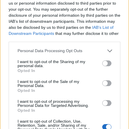
us or personal information disclosed to third parties prior to
Βαλεντίνη Παπαδάκη: Το συγκινητικό μήνυμα
αγάπης για τον Κώστα Σόμμερ – «Ανησυχώ μήπως
your opt-out. You may separately opt-out of the further
ξεχνάει πόσο πολύ τον χρειαζόμαστε…»
disclosure of your personal information by third parties on the
IAB’s list of downstream participants. This information may
also be disclosed by us to third parties on the
IAB’s List of
Downstream Participants
that may further disclose it to other
third parties.
Personal Data Processing Opt Outs
I want to opt-out of the Sharing of my
personal data.
Opted In
I want to opt-out of the Sale of my
Personal Data.
Opted In
Ένα καλοκαιρινό ταξίδι στην καρδιά της Ιταλίας,
I want to opt-out of processing my
από το BOROTALCO
Personal Data for Targeted Advertising.
Opted In
I want to opt-out of Collection, Use,
Retention, Sale, and/or Sharing of my