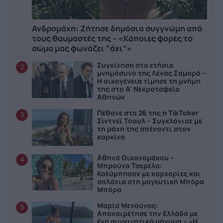
Ανδρομάχη: Ζήτησε δημόσια συγγνώμη από
τους θαυμαστές της – «Κάποιες φορές το
σώμα μας φωνάζει “όχι”»
Συγκίνηση στο ετήσιο
2
μνημόσυνο της Λένας Σαμαρά –
Η οικογένεια τίμησε τη μνήμη
της στο Α’ Νεκροταφείο
Αθηνών
Πέθανε στα 26 της η TikToker
3
Σίντνεϊ Τόουλ – Συγκλόνισε με
τη μάχη της απέναντι στον
καρκίνο
Αθηνά Οικονομάκου –
4
Μπρούνο Τσερέλα:
Κολύμπησαν με καρχαρίες και
σαλάχια στη μαγευτική Μπόρα
Μπόρα
Μαρία Μενούνος:
5
Αποχαιρέτησε την Ελλάδα με
ένα συγκινητικό μήνυμα – «Η