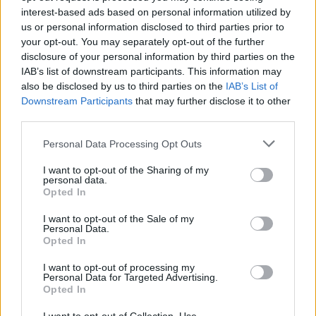
interest-based ads based on personal information utilized by
us or personal information disclosed to third parties prior to
Γιάννης Στάνκογλου: Η σπάνια φωτογραφία από
your opt-out. You may separately opt-out of the further
τα νεανικά του χρόνια με μακριά μαλλιά
disclosure of your personal information by third parties on the
IAB’s list of downstream participants. This information may
also be disclosed by us to third parties on the
IAB’s List of
Downstream Participants
that may further disclose it to other
third parties.
Personal Data Processing Opt Outs
I want to opt-out of the Sharing of my
personal data.
Opted In
I want to opt-out of the Sale of my
Personal Data.
Opted In
Συγκίνηση στο ετήσιο μνημόσυνο της Λένας
Σαμαρά – Η οικογένεια τίμησε τη μνήμη της στο Α’
I want to opt-out of processing my
Personal Data for Targeted Advertising.
Νεκροταφείο Αθηνών
Opted In