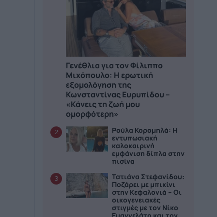
Γενέθλια για τον Φίλιππο
Μιχόπουλο: Η ερωτική
εξομολόγηση της
Κωνσταντίνας Ευρυπίδου –
«Κάνεις τη ζωή μου
ομορφότερη»
Ρούλα Κορομηλά: Η
2
εντυπωσιακή
καλοκαιρινή
εμφάνιση δίπλα στην
πισίνα
Τατιάνα Στεφανίδου:
3
Ποζάρει με μπικίνι
στην Κεφαλονιά – Οι
οικογενειακές
στιγμές με τον Νίκο
Ευαγγελάτο και τον