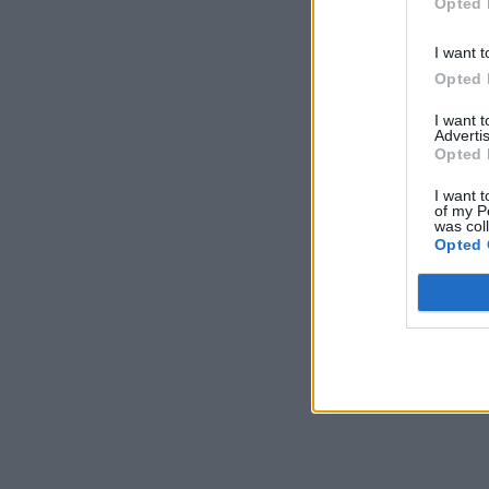
Opted 
I want t
Opted 
I want 
Advertis
Opted 
I want t
of my P
was col
Opted 