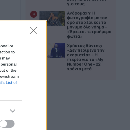
γιο τους
Ανδρομάχη: Η
4
φωτογραφία με τον
ορό στο χέρι και το
μήνυμα όλο νόημα –
«Έρχεται τετραήμερο
φωτιά»
Χρήστος Δάντης:
sonal or
5
«Δεν περίμενα την
ection to
αχαριστία» – Η
ou may
πικρία για το «My
Number One» 22
 personal
χρόνια μετά
out of the
 downstream
B’s List of