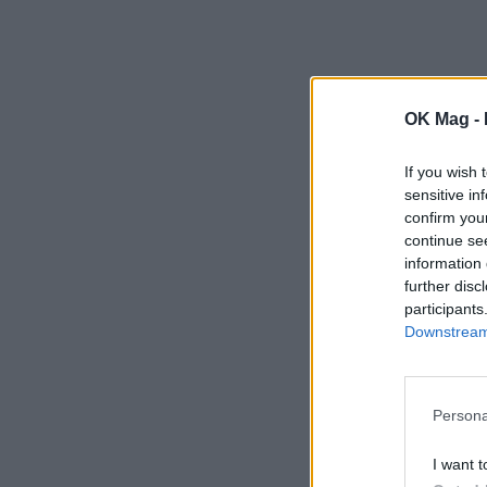
OK Mag -
If you wish 
sensitive in
confirm you
continue se
information 
further disc
participants
Downstream 
Persona
I want t