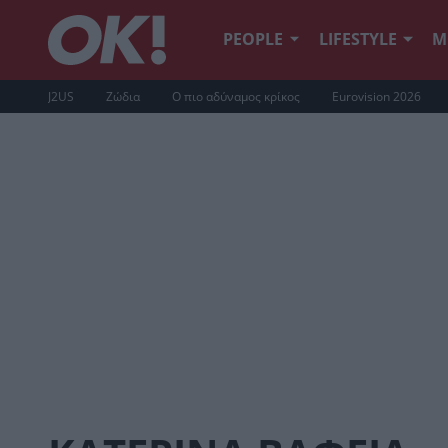
PEOPLE
LIFESTYLE
Μ
J2US
Ζώδια
Ο πιο αδύναμος κρίκος
Eurovision 2026