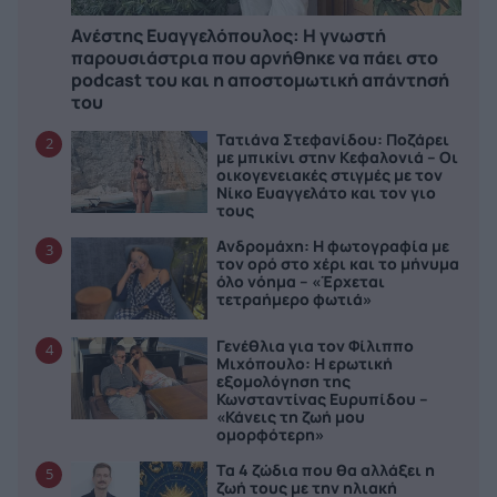
Ανέστης Ευαγγελόπουλος: Η γνωστή
παρουσιάστρια που αρνήθηκε να πάει στο
podcast του και η αποστομωτική απάντησή
του
Τατιάνα Στεφανίδου: Ποζάρει
2
με μπικίνι στην Κεφαλονιά – Οι
οικογενειακές στιγμές με τον
Νίκο Ευαγγελάτο και τον γιο
τους
Ανδρομάχη: Η φωτογραφία με
3
τον ορό στο χέρι και το μήνυμα
όλο νόημα – «Έρχεται
τετραήμερο φωτιά»
Γενέθλια για τον Φίλιππο
4
Μιχόπουλο: Η ερωτική
εξομολόγηση της
Κωνσταντίνας Ευρυπίδου –
«Κάνεις τη ζωή μου
ομορφότερη»
Τα 4 ζώδια που θα αλλάξει η
5
ζωή τους με την ηλιακή