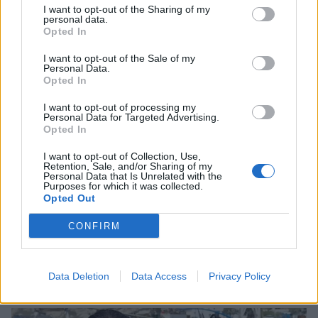
I want to opt-out of the Sharing of my
personal data.
Ανέστης Ευαγγελόπουλος: Η γνωστή
Opted In
παρουσιάστρια που αρνήθηκε να πάει στο podcast
του και η αποστομωτική απάντησή του
I want to opt-out of the Sale of my
Personal Data.
Opted In
I want to opt-out of processing my
Personal Data for Targeted Advertising.
Opted In
I want to opt-out of Collection, Use,
Retention, Sale, and/or Sharing of my
Personal Data that Is Unrelated with the
Purposes for which it was collected.
Opted Out
CONFIRM
Ανδρομάχη: Η φωτογραφία με τον ορό στο χέρι και
το μήνυμα όλο νόημα – «Έρχεται τετραήμερο
Data Deletion
Data Access
Privacy Policy
φωτιά»