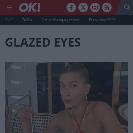
J2US
Ζώδια
Ο πιο αδύναμος κρίκος
Eurovision 2026
GLAZED EYES