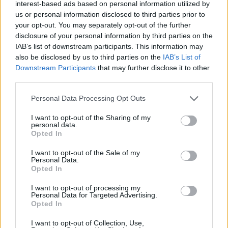
interest-based ads based on personal information utilized by
us or personal information disclosed to third parties prior to
Αλέξανδρος Τσουβέλας: Μίλησε για τα σχόλια που
your opt-out. You may separately opt-out of the further
δέχτηκε η σύντροφός του, Εύα Καρύδη «Θα την
disclosure of your personal information by third parties on the
υπερασπιζόμουν άλλες 500 φορές»
IAB’s list of downstream participants. This information may
also be disclosed by us to third parties on the
IAB’s List of
Downstream Participants
that may further disclose it to other
third parties.
Personal Data Processing Opt Outs
I want to opt-out of the Sharing of my
personal data.
Opted In
I want to opt-out of the Sale of my
Personal Data.
Opted In
I want to opt-out of processing my
Αθηνά Οικονομάκου: Έκανε κατάδυση και μάζεψε
Personal Data for Targeted Advertising.
μαργαριτάρια από τον βυθό της Γαλλικής
Opted In
Πολυνησίας μαζί με τον Μπρούνο Τσερέλα
I want to opt-out of Collection, Use,