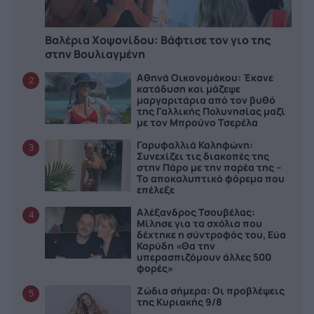
Βαλέρια Χοψονίδου: Bάφτισε τον γιο της
στην Βουλιαγμένη
Αθηνά Οικονομάκου: Έκανε
2
κατάδυση και μάζεψε
μαργαριτάρια από τον βυθό
της Γαλλικής Πολυνησίας μαζί
με τον Μπρούνο Τσερέλα
Γαρυφαλλιά Καληφώνη:
3
Συνεχίζει τις διακοπές της
στην Πάρο με την παρέα της –
Το αποκαλυπτικό φόρεμα που
επέλεξε
Αλέξανδρος Τσουβέλας:
4
Μίλησε για τα σχόλια που
δέχτηκε η σύντροφός του, Εύα
Καρύδη «Θα την
υπερασπιζόμουν άλλες 500
φορές»
Ζώδια σήμερα: Οι προβλέψεις
5
της Κυριακής 9/8