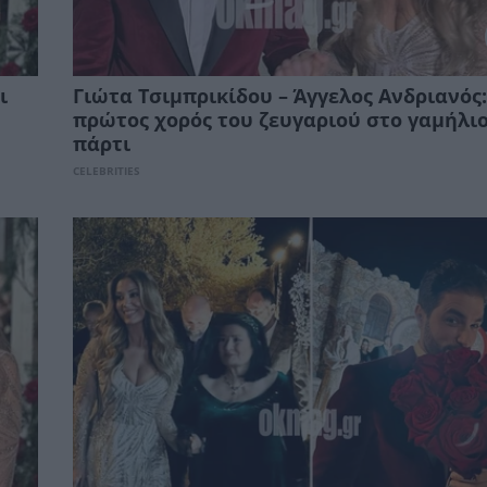
ι
Γιώτα Τσιμπρικίδου – Άγγελος Ανδριανός:
πρώτος χορός του ζευγαριού στο γαμήλι
πάρτι
CELEBRITIES