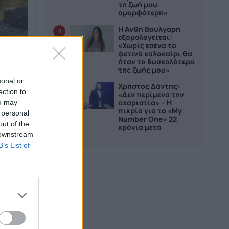
τη ζωή μου
ομορφότερη»
Η Ανθή Βούλγαρη
4
εξομολογείται:
«Χωρίς εσένα το
φετινό καλοκαίρι θα
ήταν το δυσκολότερο
της ζωής μου»
όοπτο
sonal or
Χρήστος Δάντης:
5
ection to
η
«Δεν περίμενα την
αχαριστία» – Η
ou may
πικρία για το «My
 personal
Number One» 22
out of the
χρόνια μετά
 downstream
B’s List of