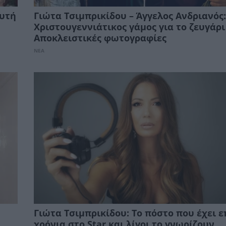
Αυτή
Γιώτα Τσιμπρικίδου – Άγγελος Ανδριανός:
Χριστουγεννιάτικος γάμος για το ζευγάρι
Αποκλειστικές φωτογραφίες
ΝΕΑ
Γιώτα Τσιμπρικίδου: Το πόστο που έχει ε
χρόνια στο Star και λίγοι το γνωρίζουν