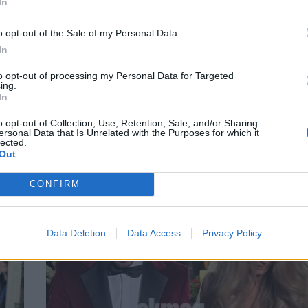
In
o opt-out of the Sale of my Personal Data.
In
to opt-out of processing my Personal Data for Targeted
άμο
Γιώτα Τσιμπρικίδου: Η σχεδιάστρια μόδα
ing.
In
Όλγα Καραβερβέρη μιλά στο okmag για τ
νυφικό – «Η Γιώτα είναι το κορίτσι του
o opt-out of Collection, Use, Retention, Sale, and/or Sharing
παραμυθιού!»
ersonal Data that Is Unrelated with the Purposes for which it
lected.
ΜΟΔΑ
Out
CONFIRM
Data Deletion
Data Access
Privacy Policy