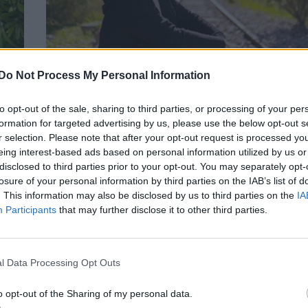
Do Not Process My Personal Information
Ο Άγγελος Ανδριανός στο okmag: Το απρ
to opt-out of the sale, sharing to third parties, or processing of your per
formation for targeted advertising by us, please use the below opt-out s
ας
στον γάμο με τη Γιώτα Τσιμπρικίδου και 
r selection. Please note that after your opt-out request is processed y
συνεργασία με τον Γιώργο Χατζηνάσιο
eing interest-based ads based on personal information utilized by us or
ΣΥΝΕΝΤΕΥΞΕΙΣ
disclosed to third parties prior to your opt-out. You may separately opt-
losure of your personal information by third parties on the IAB’s list of
. This information may also be disclosed by us to third parties on the
IA
Participants
that may further disclose it to other third parties.
l Data Processing Opt Outs
o opt-out of the Sharing of my personal data.