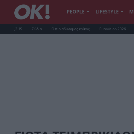
PEOPLE
LIFESTYLE
Μ
J2US
Ζώδια
Ο πιο αδύναμος κρίκος
Eurovision 2026