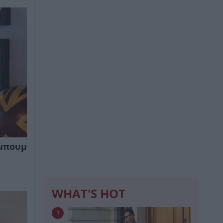
λμπουμ
WHAT'S HOT
1