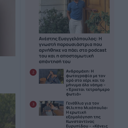
Ανέστης Ευαγγελόπουλος: Η
γνωστή παρουσιάστρια που
αρνήθηκε να πάει στο podcast
του και η αποστομωτική
απάντησή του
Ανδρομάχη: Η
2
φωτογραφία με τον
ορό στο χέρι και το
μήνυμα όλο νόημα –
«Έρχεται τετραήμερο
φωτιά»
Γενέθλια για τον
3
Φίλιππο Μιχόπουλο:
Η ερωτική
εξομολόγηση της
Κωνσταντίνας
Ευρυπίδου – «Κάνεις