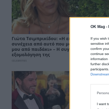
OK Mag -
Γιώτα Τσιμπρικίδου: «H εκφώνηση είναι η
If you wish 
sensitive in
συνέχεια από αυτό που μου έμαθε ο πατέρ
confirm you
μου από παιδάκι» – Η συγκινητική
continue se
εξομολόγηση της
information 
CELEBRITIES
further disc
participants
Downstream 
Persona
I want t