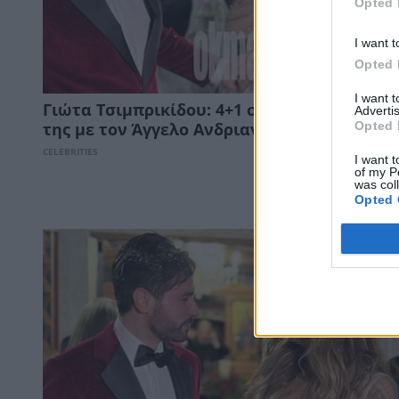
Opted 
I want t
Opted 
I want 
Γιώτα Τσιμπρικίδου: 4+1 στιγμές από τον γ
Advertis
Opted 
της με τον Άγγελο Ανδριανό
CELEBRITIES
I want t
of my P
was col
Opted 