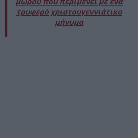
μωρού που περιμένει με ένα
τρυφερό χριστουγεννιάτικο
μήνυμα