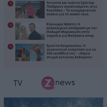
Αντώνης και Ιωάννα Σρόιτερ:
3
Ποζάρουν αγκαλιασμένοι στις
Κυκλάδες – Το χιουμοριστικό
σχόλιο για τη σχέση τους
Ελεονώρα Μελέτη: Η
4
καλοκαιρινή απόδραση με τον
Θοδωρή Μαροσούλη στην
παραλία για θαλάσσια σπορ
Εριέττα Κούρκουλου: Η
5
συγκινητική ανάρτηση για τα
33α γενέθλιά της – «Καμία
στιγμή ευτυχίας δεδομένη»
TV