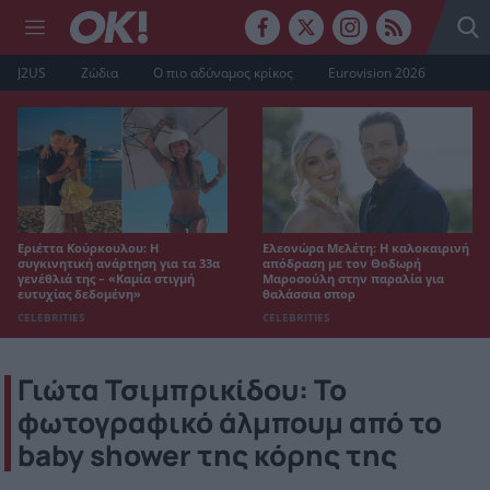
J2US
Ζώδια
Ο πιο αδύναμος κρίκος
Eurovision 2026
Εριέττα Κούρκουλου: Η
Ελεονώρα Μελέτη: Η καλοκαιρινή
συγκινητική ανάρτηση για τα 33α
απόδραση με τον Θοδωρή
γενέθλιά της – «Καμία στιγμή
Μαροσούλη στην παραλία για
ευτυχίας δεδομένη»
θαλάσσια σπορ
CELEBRITIES
CELEBRITIES
Γιώτα Τσιμπρικίδου: Το
φωτογραφικό άλμπουμ από το
baby shower της κόρης της