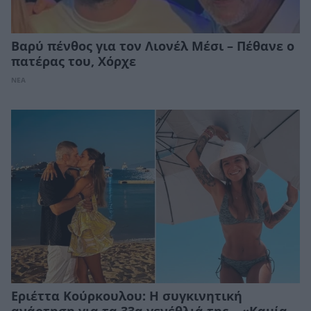
Βαρύ πένθος για τον Λιονέλ Μέσι – Πέθανε ο
πατέρας του, Χόρχε
ΝΕΑ
Εριέττα Κούρκουλου: Η συγκινητική