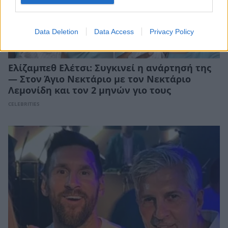
Data Deletion
Data Access
Privacy Policy
Ελίζαμπεθ Ελέτσι: Συγκινεί η ανάρτησή της
— Στον Άγιο Νεκτάριο με τον Νεκτάριο
Λεμονίδη και τον 2 μηνών γιο τους
CELEBRITIES