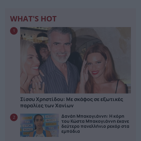
WHAT'S HOT
1
Σίσσυ Χρηστίδου: Με σκάφος σε εξωτικές
παραλίες των Χανίων
Δανάη Μπακογιάννη: Η κόρη
2
του Κώστα Μπακογιάννη έκανε
δεύτερο πανελλήνιο ρεκόρ στα
εμπόδια