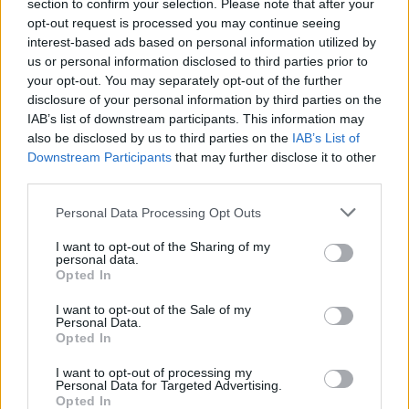
section to confirm your selection. Please note that after your
opt-out request is processed you may continue seeing
interest-based ads based on personal information utilized by
us or personal information disclosed to third parties prior to
your opt-out. You may separately opt-out of the further
Χρήστος Κούγιας: Αυστηρή ανακοίνωση μετά τα
disclosure of your personal information by third parties on the
δημοσιεύματα για την προσωπική του ζωή –
IAB’s list of downstream participants. This information may
«Κάθε μελλοντικό δημοσίευμα θα
also be disclosed by us to third parties on the
IAB’s List of
αντιμετωπίζεται άμεσα με κάθε νόμιμο μέσο»
Downstream Participants
that may further disclose it to other
third parties.
Personal Data Processing Opt Outs
I want to opt-out of the Sharing of my
personal data.
Opted In
I want to opt-out of the Sale of my
Personal Data.
Opted In
I want to opt-out of processing my
Personal Data for Targeted Advertising.
Opted In