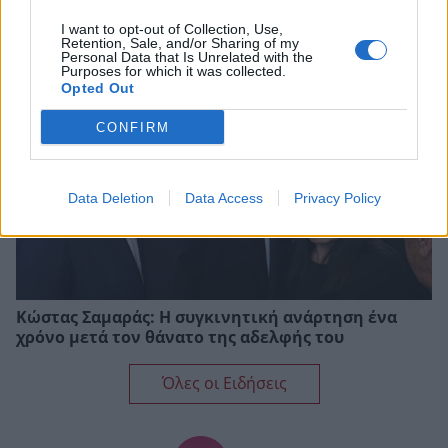
Αυτά είναι τα 3 ζώδια που θα δουν τα οικονομικά
τους να αλλάζουν προς το καλύτερο τον Αύγουστο
I want to opt-out of Collection, Use,
Retention, Sale, and/or Sharing of my
Personal Data that Is Unrelated with the
Purposes for which it was collected.
Opted Out
CONFIRM
Data Deletion
Data Access
Privacy Policy
Κώστας Σαμαράς: Η συγκινητική ανάρτηση ένα
χρόνο μετά τον θάνατο της αδελφής του
Όλες οι Ειδήσεις