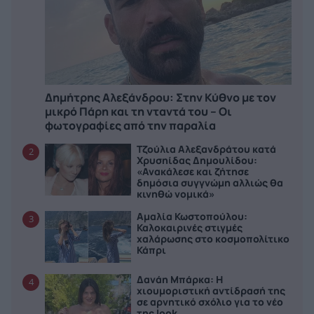
Δημήτρης Αλεξάνδρου: Στην Κύθνο με τον
μικρό Πάρη και τη νταντά του – Οι
φωτογραφίες από την παραλία
Τζούλια Αλεξανδράτου κατά
2
Χρυσηίδας Δημουλίδου:
«Ανακάλεσε και ζήτησε
δημόσια συγγνώμη αλλιώς θα
κινηθώ νομικά»
Αμαλία Κωστοπούλου:
3
Καλοκαιρινές στιγμές
χαλάρωσης στο κοσμοπολίτικο
Κάπρι
Δανάη Μπάρκα: Η
4
χιουμοριστική αντίδρασή της
σε αρνητικό σχόλιο για το νέο
της look