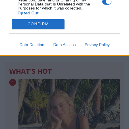
Personal Data that Is Unrelated with the
Purposes for which it was collected.
Opted Out
CONFIRM
Στέφανος Κασσελάκης: «Η δηµιουργία
οικογένειας είναι ένα από τα πιο όµορφα και
δηµιουργικά όνειρα που έχω»
Data Deletion
Data Access
Privacy Policy
CELEBRITIES
WHAT'S HOT
1