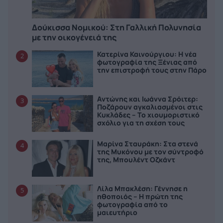
Δούκισσα Νομικού: Στη Γαλλική Πολυνησία
με την οικογένειά της
Κατερίνα Καινούργιου: Η νέα
2
φωτογραφία της Ξένιας από
την επιστροφή τους στην Πάρο
Αντώνης και Ιωάννα Σρόιτερ:
3
Ποζάρουν αγκαλιασμένοι στις
Κυκλάδες – Το χιουμοριστικό
σχόλιο για τη σχέση τους
Μαρίνα Σταυράκη: Στα στενά
4
της Μυκόνου με τον σύντροφό
της, Μπουλέντ Οζκάντ
Λίλα Μπακλέση: Γέννησε η
5
ηθοποιός – Η πρώτη της
φωτογραφία από το
μαιευτήριο