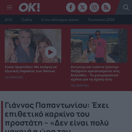
J2US
Ζώδια
Ο πιο αδύναμος κρίκος
Eurovision 2026
Σίσσυ Χρηστίδου: Με σκάφος σε
Αντώνης και Ιωάννα Σρόιτερ:
εξωτικές παραλίες των Χανίων
Ποζάρουν αγκαλιασμένοι στις
Κυκλάδες – Το χιουμοριστικό
CELEBRITIES
σχόλιο για τη σχέση τους
CELEBRITIES
Γιάννος Παπαντωνίου: Έχει
επιθετικό καρκίνο του
προστάτη – «Δεν είναι πολύ
μακριά η ώρα του