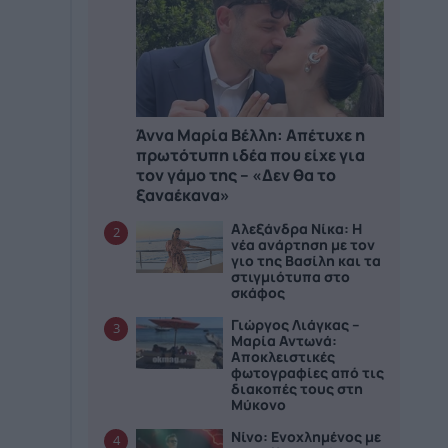
Άννα Μαρία Βέλλη: Απέτυχε η
πρωτότυπη ιδέα που είχε για
τον γάμο της – «Δεν θα το
ξαναέκανα»
Αλεξάνδρα Νίκα: Η
2
νέα ανάρτηση με τον
γιο της Βασίλη και τα
στιγμιότυπα στο
σκάφος
Γιώργος Λιάγκας –
3
Μαρία Αντωνά:
Αποκλειστικές
φωτογραφίες από τις
διακοπές τους στη
Μύκονο
Νίνο: Ενοχλημένος με
4