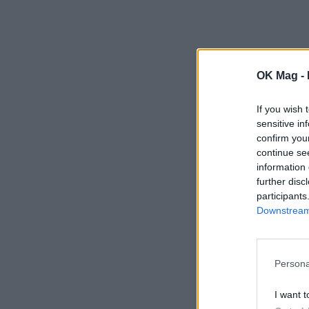
OK Mag -
If you wish 
sensitive in
confirm you
continue se
information 
further disc
participants
Downstream 
Persona
I want t