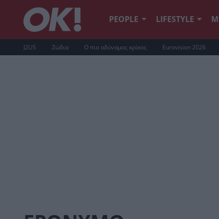
PEOPLE
LIFESTYLE
Μ
J2US
Ζώδια
Ο πιο αδύναμος κρίκος
Eurovision 2026