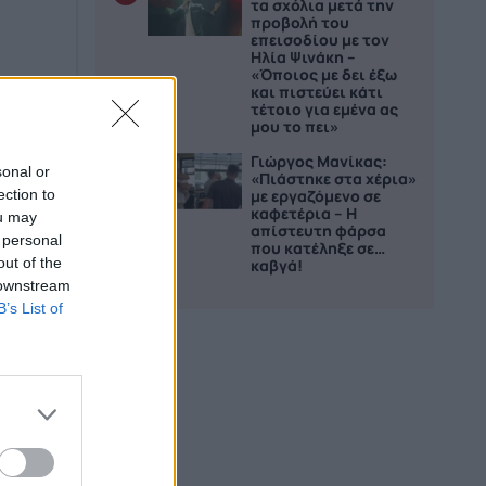
τα σχόλια μετά την
προβολή του
επεισοδίου με τον
Ηλία Ψινάκη –
«Όποιος με δει έξω
και πιστεύει κάτι
τέτοιο για εμένα ας
μου το πει»
Γιώργος Μανίκας:
5
sonal or
«Πιάστηκε στα χέρια»
ection to
με εργαζόμενο σε
καφετέρια – Η
ou may
απίστευτη φάρσα
 personal
που κατέληξε σε…
out of the
καβγά!
 downstream
B’s List of