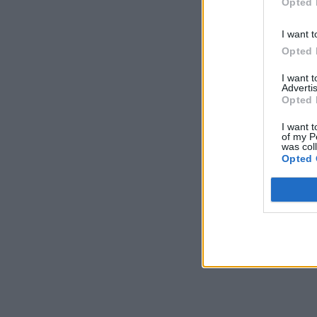
Opted 
I want t
Opted 
I want 
Advertis
Opted 
I want t
of my P
was col
Opted 