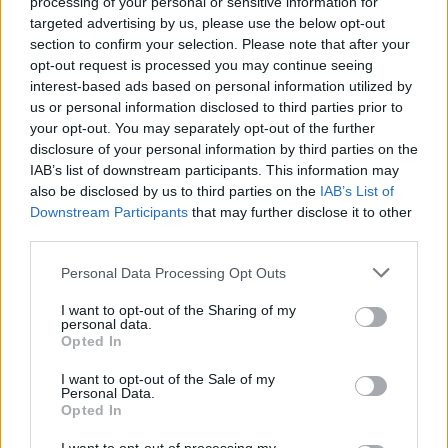
processing of your personal or sensitive information for
targeted advertising by us, please use the below opt-out
Ζώδια σήμερα: Οι προβλέψεις της Δευτέρας 10/8
section to confirm your selection. Please note that after your
opt-out request is processed you may continue seeing
interest-based ads based on personal information utilized by
us or personal information disclosed to third parties prior to
your opt-out. You may separately opt-out of the further
disclosure of your personal information by third parties on the
IAB’s list of downstream participants. This information may
also be disclosed by us to third parties on the
IAB’s List of
Downstream Participants
that may further disclose it to other
third parties.
Personal Data Processing Opt Outs
I want to opt-out of the Sharing of my
personal data.
Έλλη Κοκκίνου: Οι καλοκαιρινές στιγμές στην
Opted In
Κύθνο με ριγέ μαγιό
I want to opt-out of the Sale of my
Personal Data.
Opted In