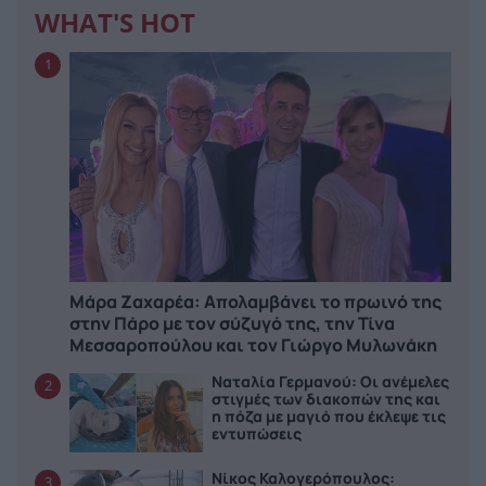
WHAT'S HOT
1
Μάρα Ζαχαρέα: Απολαμβάνει το πρωινό της
στην Πάρο με τον σύζυγό της, την Τίνα
Μεσσαροπούλου και τον Γιώργο Μυλωνάκη
Ναταλία Γερμανού: Οι ανέμελες
2
στιγμές των διακοπών της και
η πόζα με μαγιό που έκλεψε τις
εντυπώσεις
Νίκος Καλογερόπουλος:
3