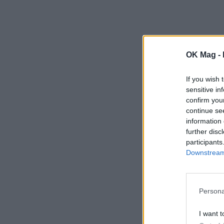
OK Mag -
If you wish 
sensitive in
confirm you
continue se
information 
further disc
participants
Downstream 
Persona
I want t