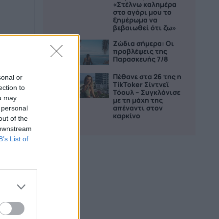
«Στέλνω καλημέρα
στο αγόρι μου το
ξημέρωμα να
βεβαιωθεί ότι ζω»
Ζώδια σήμερα: Οι
4
προβλέψεις της
Παρασκευής 7/8
Πέθανε στα 26 της η
sonal or
5
TikToker Σίντνεϊ
ection to
Τόουλ – Συγκλόνισε
ou may
με τη μάχη της
απέναντι στον
 personal
καρκίνο
out of the
 downstream
B’s List of