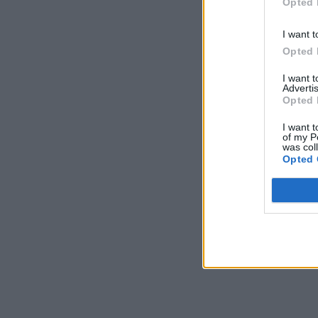
Opted 
I want t
Opted 
I want 
Advertis
Opted 
I want t
of my P
was col
Opted 