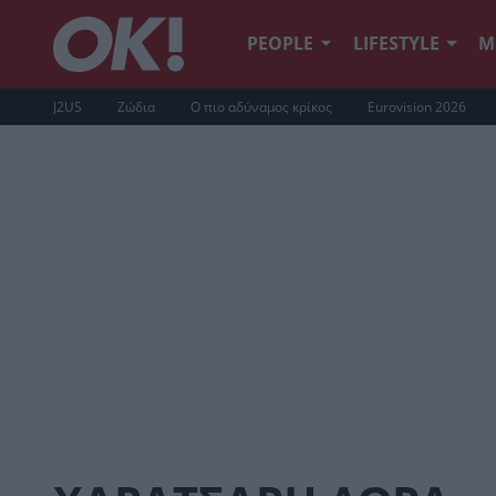
PEOPLE
LIFESTYLE
Μ
J2US
Ζώδια
Ο πιο αδύναμος κρίκος
Eurovision 2026