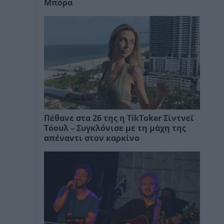
Μπόρα
Πέθανε στα 26 της η TikToker Σίντνεϊ
Τόουλ – Συγκλόνισε με τη μάχη της
απέναντι στον καρκίνο