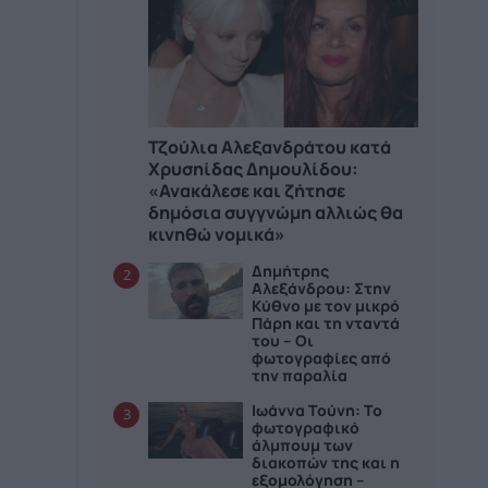
Τζούλια Αλεξανδράτου κατά
Χρυσηίδας Δημουλίδου:
«Ανακάλεσε και ζήτησε
δημόσια συγγνώμη αλλιώς θα
κινηθώ νομικά»
Δημήτρης
2
Αλεξάνδρου: Στην
Κύθνο με τον μικρό
Πάρη και τη νταντά
του – Οι
φωτογραφίες από
την παραλία
Ιωάννα Τούνη: Το
3
φωτογραφικό
άλμπουμ των
διακοπών της και η
εξομολόγηση –