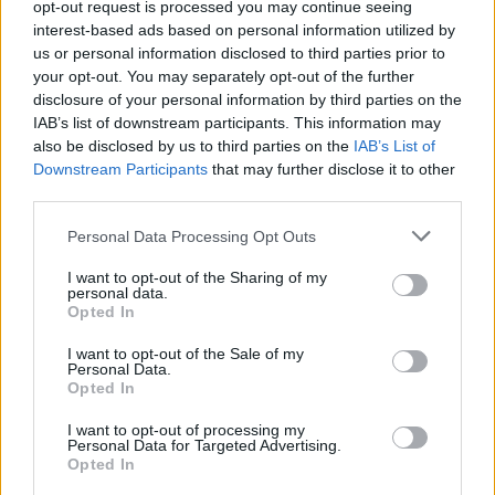
opt-out request is processed you may continue seeing
interest-based ads based on personal information utilized by
Ελεονώρα Μελέτη: Η φωτογραφία της κόρης της
us or personal information disclosed to third parties prior to
και η συγκινητική αποκάλυψη για την
your opt-out. You may separately opt-out of the further
εγκυμοσύνη της
disclosure of your personal information by third parties on the
IAB’s list of downstream participants. This information may
also be disclosed by us to third parties on the
IAB’s List of
Downstream Participants
that may further disclose it to other
third parties.
Personal Data Processing Opt Outs
I want to opt-out of the Sharing of my
personal data.
Opted In
I want to opt-out of the Sale of my
Personal Data.
Opted In
Πέτρος Κωστόπουλος: Η συγκινητική φωτογραφία
I want to opt-out of processing my
από τον γάμο της κόρης του, Αμαλίας – «Είναι
Personal Data for Targeted Advertising.
κάποιες μέρες που δεν τις ξεχνάς ποτέ»
Opted In