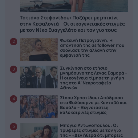
Τατιάνα Στεφανίδου: Ποζάρει με μπικίνι
στην Κεφαλονιά – Οι οικογενειακές στιγμές
με τον Νίκο Ευαγγελάτο και τον γιο τους
Φωτεινή Πετρογιάννη: Η
2
απάντησή της σε follower που
σχολίασε την αλλαγή στην
εμφάνισή της
Συγκίνηση στο ετήσιο
3
μνημόσυνο της Λένας Σαμαρά –
Η οικογένεια τίμησε τη μνήμη
της στο Α’ Νεκροταφείο
Αθηνών
Σίσσυ Χρηστίδου: Απόδραση
4
στα Φαλάσαρνα με Κοντοβά και
Βασάλο – Ξέγνοιαστες
καλοκαιρινές στιγμές
Μπάγια Αντωνοπούλου: Οι
5
τρυφερές στιγμές με τον γιο
της – «Δεν ήξερα ότι μπορείς