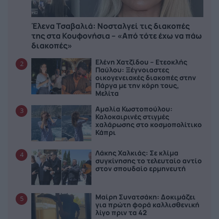
Έλενα Τσαβαλιά: Νοσταλγεί τις διακοπές
της στα Κουφονήσια – «Από τότε έχω να πάω
διακοπές»
Ελένη Χατζίδου – Ετεοκλής
2
Παύλου: Ξέγνοιαστες
οικογενειακές διακοπές στην
Πάργα με την κόρη τους,
Μελίτα
Αμαλία Κωστοπούλου:
3
Καλοκαιρινές στιγμές
χαλάρωσης στο κοσμοπολίτικο
Κάπρι
Λάκης Χαλκιάς: Σε κλίμα
4
συγκίνησης το τελευταίο αντίο
στον σπουδαίο ερμηνευτή
Μαίρη Συνατσάκη: Δοκιμάζει
5
για πρώτη φορά καλλισθενική
λίγο πριν τα 42