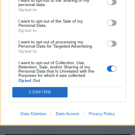
I want to opt-out of the Sharing of my
personal data.
PEOPLE
Opted In
I want to opt-out of the Sale of my
Personal Data.
Opted In
I want to opt-out of processing my
Personal Data for Targeted Advertising.
Opted In
I want to opt-out of Collection, Use,
Retention, Sale, and/or Sharing of my
Personal Data that Is Unrelated with the
Purposes for which it was collected.
Opted Out
CONFIRM
Σταύρος Νιάρχος: Στο Met Gala με τη σύζυγό
του, Ντάσα Ζούκοβα και τα δύο μεγαλύτερα
παιδιά τους
Data Deletion
Data Access
Privacy Policy
PEOPLE