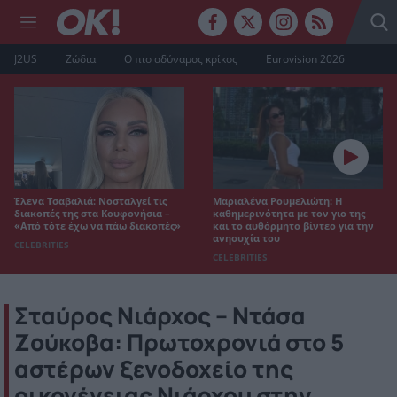
J2US
Ζώδια
Ο πιο αδύναμος κρίκος
Eurovision 2026
Έλενα Τσαβαλιά: Νοσταλγεί τις
Μαριαλένα Ρουμελιώτη: Η
διακοπές της στα Κουφονήσια –
καθημερινότητα με τον γιο της
«Από τότε έχω να πάω διακοπές»
και το αυθόρμητο βίντεο για την
ανησυχία του
CELEBRITIES
CELEBRITIES
Σταύρος Νιάρχος – Ντάσα
Ζούκοβα: Πρωτοχρονιά στο 5
αστέρων ξενοδοχείο της
οικογένειας Νιάρχου στην