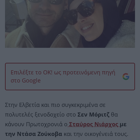
Επιλέξτε το OK! ως προτεινόμενη πηγή
στο Google
Στην Ελβετία και πιο συγκεκριμένα σε
πολυτελές ξενοδοχείο στο
Σεν Μόριτζ
θα
κάνουν Πρωτοχρονιά ο
Σταύρος Νιάρχος
με
την Ντάσα Ζούκοβα
και την οικογένειά τους.