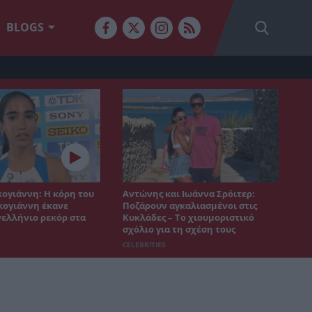
BLOGS
ογιάννη: Η κόρη του
Αντώνης και Ιωάννα Σρόιτερ:
ογιάννη έκανε
Ποζάρουν αγκαλιασμένοι στις
ελλήνιο ρεκόρ στα
Κυκλάδες – Το χιουμοριστικό
σχόλιο για τη σχέση τους
CELEBRITIES