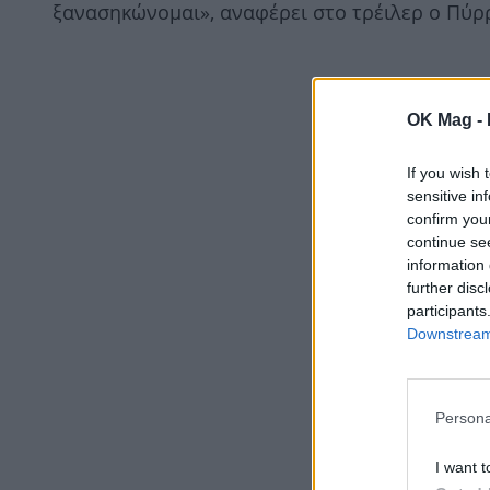
ξανασηκώνομαι», αναφέρει στο τρέιλερ ο Πύρ
OK Mag -
If you wish 
sensitive in
confirm you
continue se
information 
further disc
participants
Downstream 
Persona
I want t