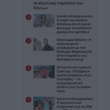
σε εξωτικές παραλίες των
Χανίων
Δανάη Μπακογιάννη:
2
Η κόρη του Κώστα
Μπακογιάννη έκανε
δεύτερο πανελλήνιο
ρεκόρ στα εμπόδια
Ελεονώρα Μελέτη: Η
3
καλοκαιρινή
απόδραση με τον
Θοδωρή Μαροσούλη
στην παραλία για
θαλάσσια σπορ
Αντώνης και Ιωάννα
4
Σρόιτερ: Ποζάρουν
αγκαλιασμένοι στις
Κυκλάδες – Το
χιουμοριστικό
σχόλιο για τη σχέση
τους
Εριέττα Κούρκουλου:
5
Η συγκινητική
ανάρτηση για τα 33α