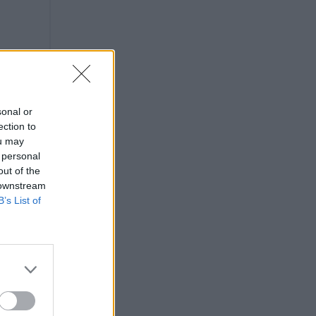
sonal or
ection to
ou may
 personal
out of the
 downstream
B’s List of