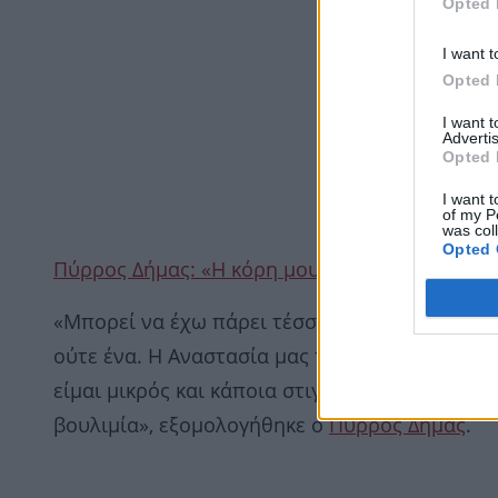
Opted 
I want t
Opted 
I want 
Advertis
Opted 
I want t
of my P
was col
Opted 
Πύρρος Δήμας: «Η κόρη μου άλλαξε επίθετο το
«Μπορεί να έχω πάρει τέσσερα Ολυμπιακά μετά
ούτε ένα. Η Αναστασία μας προετοίμαζε. Τέσσ
είμαι μικρός και κάποια στιγμή να ξαναφτιάξ
βουλιμία», εξομολογήθηκε ο
Πύρρος Δήμας
.