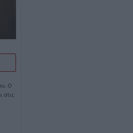
ου. Ο
ι στις