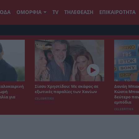
ΟΔΑ
ΟΜΟΡΦΙΑ
TV
ΤΗΛΕΘΕΑΣΗ
ΕΠΙΚΑΙΡΟΤΗΤΑ
καλοκαιρινή
Σίσσυ Χρηστίδου: Με σκάφος σε
Δανάη Μπακ
δωρή
εξωτικές παραλίες των Χανίων
Κώστα Μπακ
λία για
δεύτερο παν
CELEBRITIES
εμπόδια
CELEBRITIES