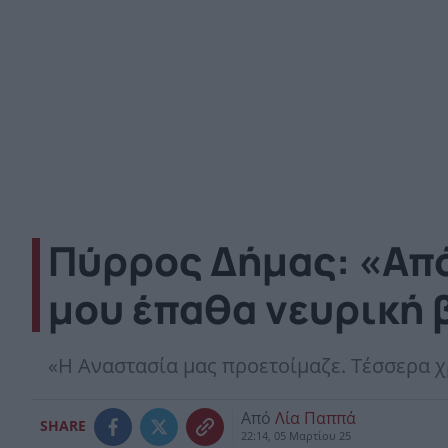
Πύρρος Δήμας: «Από
μου έπαθα νευρική 
«Η Αναστασία μας προετοίμαζε. Τέσσερα 
Από
Λία Παππά
SHARE
22:14, 05 Μαρτίου 25