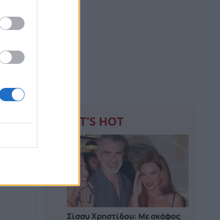
WHAT'S HOT
1
ιρνα
 ότι
Σίσσυ Χρηστίδου: Με σκάφος