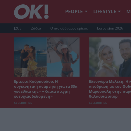
PEOPLE
LIFESTYLE
Μ
J2US
Ζώδια
Ο πιο αδύναμος κρίκος
Eurovision 2026
Εριέττα Κούρκουλου: Η
Ελεονώρα Μελέτη: Η 
συγκινητική ανάρτηση για τα 33α
απόδραση με τον Θο
γενέθλιά της – «Καμία στιγμή
Μαροσούλη στην παρα
ευτυχίας δεδομένη»
θαλάσσια σπορ
CELEBRITIES
CELEBRITIES