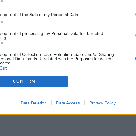
In
o opt-out of the Sale of my Personal Data.
In
to opt-out of processing my Personal Data for Targeted
ing.
In
o opt-out of Collection, Use, Retention, Sale, and/or Sharing
ersonal Data that Is Unrelated with the Purposes for which it
lected.
Out
 2018 όταν πέθανε η μαμά της»
CONFIRM
λλια, αλλά εάν δεν είχα την Αναστασία, δεν θα έπα
ερα χρόνια περάσαμε δύσκολα. Σίγουρα μου είχε πει
Data Deletion
Data Access
Privacy Policy
ω τη ζωή μου. Από τη στεναχώρια εγώ έπαθα νευρική