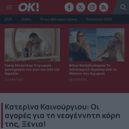
J2US
Ζώδια
Ο πιο αδύναμος κρίκος
Eurovision 2026
Σάκης Κατσούλης: Η τρυφερή
Βάλια Χατζηθεοδώρου: Το
φωτογραφία του γιου του από την
καλοκαιρινό άλμπουμ από τη
παραλία
Μύκονο που ξεχώρισε
CELEBRITIES
CELEBRITIES
Κατερίνα Καινούργιου: Οι
αγορές για τη νεογέννητη κόρη
της, Ξένια!