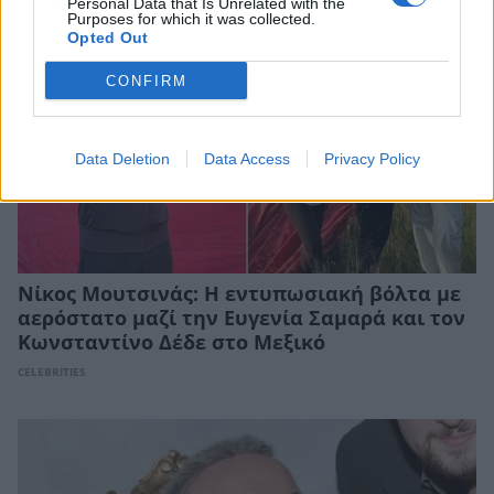
Personal Data that Is Unrelated with the
Purposes for which it was collected.
Opted Out
CONFIRM
Data Deletion
Data Access
Privacy Policy
Νίκος Μουτσινάς: Η εντυπωσιακή βόλτα με
αερόστατο μαζί την Ευγενία Σαμαρά και τον
Κωνσταντίνο Δέδε στο Μεξικό
CELEBRITIES