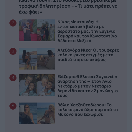
τροφική δηλητηρίαση – «Τι μάτι πρέπει να
έχω φάει»
Νίκος Μουτσινάς: Η
2
εντυπωσιακή βόλτα με
αερόστατο μαζί την Ευγενία
Σαμαρά και τον Κωνσταντίνο
Δέδε στο Μεξικό
Αλεξάνδρα Νίκα: Οι τρυφερές
3
καλοκαιρινές στιγμές με τα
παιδιά της στο σκάφος
Ελίζαμπεθ Ελέτσι: Συγκινεί η
4
ανάρτησή της — Στον Άγιο
Νεκτάριο με τον Νεκτάριο
Λεμονίδη και τον 2 μηνών γιο
τους
Βάλια Χατζηθεοδώρου: Το
5
καλοκαιρινό άλμπουμ από τη
Μύκονο που ξεχώρισε