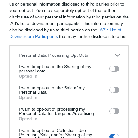
us or personal information disclosed to third parties prior to
αποδράσεις γεμίζουν μια ζωή»
your opt-out. You may separately opt-out of the further
CELEBRITIES
disclosure of your personal information by third parties on the
IAB’s list of downstream participants. This information may
also be disclosed by us to third parties on the
IAB’s List of
Downstream Participants
that may further disclose it to other
third parties.
Personal Data Processing Opt Outs
I want to opt-out of the Sharing of my
personal data.
Opted In
I want to opt-out of the Sale of my
Personal Data.
Opted In
Κατερίνα Καινούργιου: Το τρυφερό
I want to opt-out of processing my
Personal Data for Targeted Advertising.
στιγμιότυπο με την κόρη της στην Πάρο
Opted In
CELEBRITIES
I want to opt-out of Collection, Use,
Retention, Sale, and/or Sharing of my