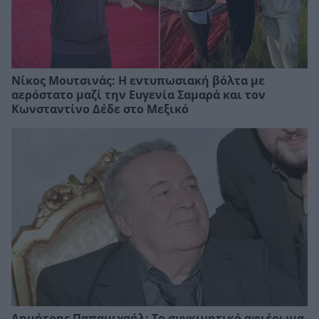
Νίκος Μουτσινάς: Η εντυπωσιακή βόλτα με
αερόστατο μαζί την Ευγενία Σαμαρά και τον
Κωνσταντίνο Δέδε στο Μεξικό
Δημήτρης Παπαμιχαήλ: Το συγκινητικό αφιέρωμα