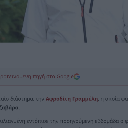
προτεινόμενη πηγή στο Google
ταίο διάστημα, την
Αφροδίτη Γραμμέλη
, η οποία φα
ζαβάρα
.
ουλιαγμένη εντόπισε την προηγούμενη εβδομάδα ο 