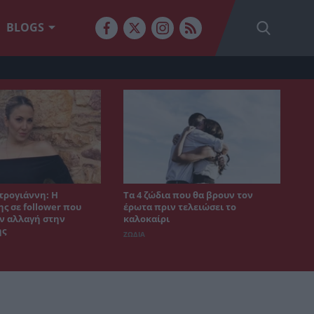
BLOGS
τρογιάννη: Η
Τα 4 ζώδια που θα βρουν τον
ς σε follower που
έρωτα πριν τελειώσει το
ν αλλαγή στην
καλοκαίρι
ης
ΖΩΔΙΑ