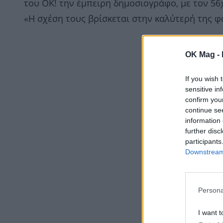
του ΟΚ! την έμπειρη δημοσιογράφο, με τον 5
«Η σχέση τους βρίσκεται στην καλύτερή της φ
OK Mag -
If you wish 
sensitive in
confirm you
continue se
information 
further disc
participants
Downstream 
Persona
I want t