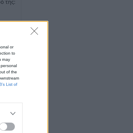
ό της:
sonal or
ection to
ou may
 personal
out of the
 downstream
B’s List of