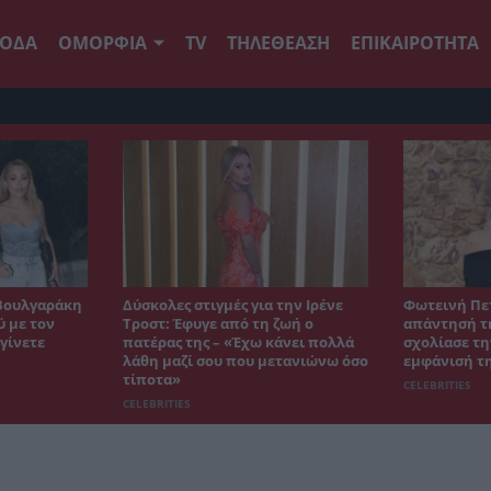
ΟΔΑ
ΟΜΟΡΦΙΑ
TV
ΤΗΛΕΘΕΑΣΗ
ΕΠΙΚΑΙΡΟΤΗΤΑ
Βουλγαράκη
Δύσκολες στιγμές για την Ιρένε
Φωτεινή Πε
ύ με τον
Τροστ: Έφυγε από τη ζωή ο
απάντησή τη
γίνετε
πατέρας της – «Έχω κάνει πολλά
σχολίασε τη
λάθη μαζί σου που μετανιώνω όσο
εμφάνισή τ
τίποτα»
CELEBRITIES
CELEBRITIES