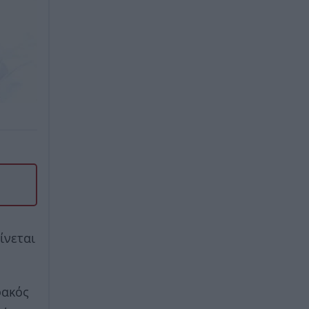
ίνεται
φακός