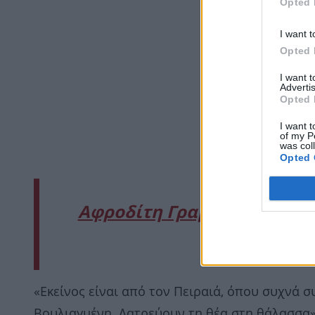
Opted 
I want t
Opted 
I want 
Advertis
Opted 
I want t
of my P
was col
Opted 
Αφροδίτη Γραμμέλη: Το μήν
στη
«Εκείνος είναι από τον Πειραιά, όπου συχνά σ
Βουλιαγμένη. Λατρεύουν τη θέα στη θάλασσα»