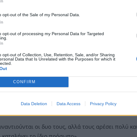
In
o opt-out of the Sale of my Personal Data.
In
to opt-out of processing my Personal Data for Targeted
ing.
In
o opt-out of Collection, Use, Retention, Sale, and/or Sharing
ersonal Data that Is Unrelated with the Purposes for which it
lected.
Out
CONFIRM
υμα με νόημα για την επόμενη μέρα
ν τηλεόραση
Data Deletion
Data Access
Privacy Policy
υναντιούνται οι δυο τους, αλλά τους αρέσει πολύ κα
 καταλήγει το ίδιο πρόσωπο».