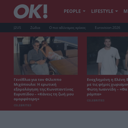
PEOPLE
LIFESTYLE
Μ
J2US
Ζώδια
Ο πιο αδύναμος κρίκος
Eurovision 2026
Γενέθλια για τον Φίλιππο
Ενοχλημένη η Ελένη 
Μιχόπουλο: Η ερωτική
με τις φήμες χωρισμο
εξομολόγηση της Κωνσταντίνας
Φώτη Ιωαννίδη – «Θα 
Ευρυπίδου – «Κάνεις τη ζωή μου
ρόμπα»
ομορφότερη»
CELEBRITIES
CELEBRITIES