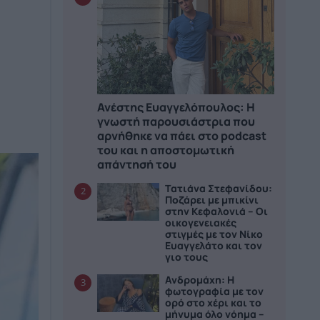
Ανέστης Ευαγγελόπουλος: Η
γνωστή παρουσιάστρια που
αρνήθηκε να πάει στο podcast
του και η αποστομωτική
απάντησή του
Τατιάνα Στεφανίδου:
2
Ποζάρει με μπικίνι
στην Κεφαλονιά – Οι
οικογενειακές
στιγμές με τον Νίκο
Ευαγγελάτο και τον
γιο τους
Ανδρομάχη: Η
3
φωτογραφία με τον
ορό στο χέρι και το
μήνυμα όλο νόημα –