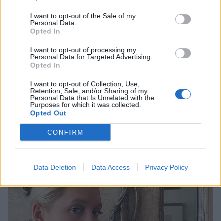
I want to opt-out of the Sale of my
Personal Data.
Opted In
I want to opt-out of processing my
Personal Data for Targeted Advertising.
Opted In
I want to opt-out of Collection, Use,
Retention, Sale, and/or Sharing of my
Personal Data that Is Unrelated with the
Purposes for which it was collected.
Η Τάρια Μπούρα επέλεξε λευκό μπικίνι για
Opted Out
τις βουτιές της – Τι κάνει σήμερα το πρώην
μοντέλο και παρουσιάστρια
CONFIRM
CELEBRITIES
Data Deletion
Data Access
Privacy Policy