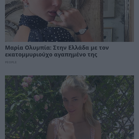
Μαρία Ολυμπία: Στην Ελλάδα με τον
εκατομμυριούχο αγαπημένο της
PEOPLE