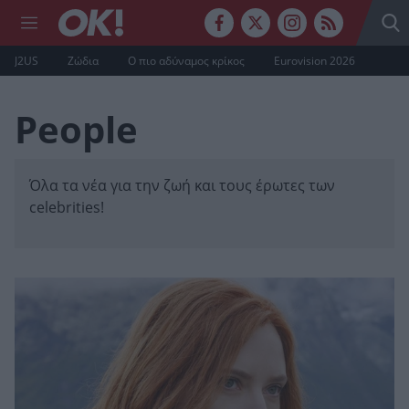
J2US
Ζώδια
Ο πιο αδύναμος κρίκος
Eurovision 2026
People
Όλα τα νέα για την ζωή και τους έρωτες των
celebrities!