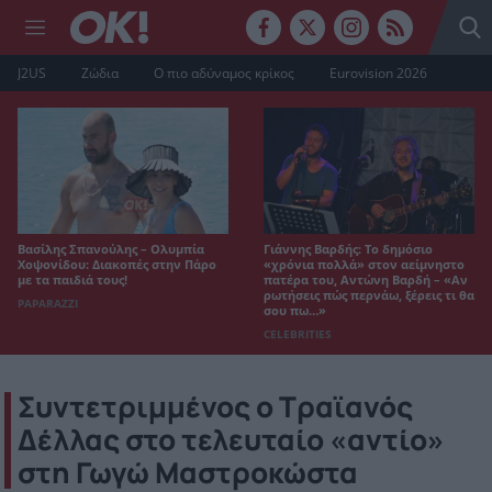
J2US
Ζώδια
Ο πιο αδύναμος κρίκος
Eurovision 2026
Βασίλης Σπανούλης – Ολυμπία
Γιάννης Βαρδής: Το δημόσιο
Χοψονίδου: Διακοπές στην Πάρο
«χρόνια πολλά» στον αείμνηστο
με τα παιδιά τους!
πατέρα του, Αντώνη Βαρδή – «Αν
ρωτήσεις πώς περνάω, ξέρεις τι θα
PAPARAZZI
σου πω…»
CELEBRITIES
Συντετριμμένος ο Τραϊανός
Δέλλας στο τελευταίο «αντίο»
στη Γωγώ Μαστροκώστα