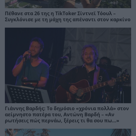
Πέθανε στα 26 της η TikToker Σίντνεϊ Τόουλ –
Συγκλόνισε με τη μάχη της απέναντι στον καρκίνο
Γιάννης Βαρδής: Το δημόσιο «χρόνια πολλά» στον
αείμνηστο πατέρα του, Αντώνη Βαρδή – «Αν
ρωτήσεις πώς περνάω, ξέρεις τι θα σου πω…»