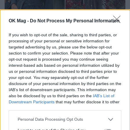
OK Mag -
Do Not Process My Personal Information
Γωγώ Μαστροκώστα: Η γλυκιά ανάρτηση της
κόρης της μετά τον θάνατό της
If you wish to opt-out of the sale, sharing to third parties, or
CELEBRITIES
processing of your personal or sensitive information for
targeted advertising by us, please use the below opt-out
section to confirm your selection. Please note that after your
opt-out request is processed you may continue seeing
interest-based ads based on personal information utilized by
us or personal information disclosed to third parties prior to
your opt-out. You may separately opt-out of the further
disclosure of your personal information by third parties on the
IAB’s list of downstream participants. This information may
also be disclosed by us to third parties on the
IAB’s List of
Downstream Participants
that may further disclose it to other
third parties.
Personal Data Processing Opt Outs
Δώρα Χρυσικού: «Με συγκλόνισε ο θάνατος