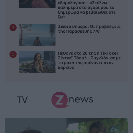
εξομολόγηση – «Στέλνω
καλημέρα στο αγόρι μου το
ξημέρωμα να βεβαιωθεί ότι
ζω»
Ζώδια σήμερα: Οι προβλέψεις
4
της Παρασκευής 7/8
Πέθανε στα 26 της η TikToker
5
Σίντνεϊ Τόουλ – Συγκλόνισε με
τη μάχη της απέναντι στον
καρκίνο
TV