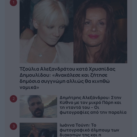
1
Τζούλια Αλεξανδράτου κατά Χρυσηίδας
Δημουλίδου: «Ανακάλεσε και ζήτησε
δημόσια συγγνώμη αλλιώς θα κινηθώ
νομικά»
Δημήτρης Αλεξάνδρου: Στην
2
Κύθνο με τον μικρό Πάρη και
τη νταντά του – Οι
φωτογραφίες από την παραλία
Ιωάννα Τούνη: Το
3
φωτογραφικό άλμπουμ των
διακοπών της και η