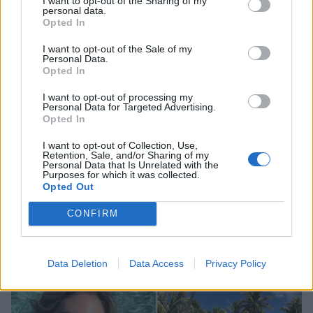
I want to opt-out of the Sharing of my
της Γωγώς Μαστροκώστα» – Η ηθοποιός
personal data.
μιλά για τη δική της εμπειρία με τον καρκίνο
Opted In
CELEBRITIES
I want to opt-out of the Sale of my
Personal Data.
Opted In
ΔΕΙΤΕ ΑΚΟΜΑ
I want to opt-out of processing my
Personal Data for Targeted Advertising.
Opted In
ΓΩΓΩ ΜΑΣΤΡΟΚΩΣΤΑ
ΚΗΔΕΙΑ ΓΩΓΩΣ ΜΑΣΤΡΟΚΩΣΤΑ
I want to opt-out of Collection, Use,
Retention, Sale, and/or Sharing of my
ΤΡΑΙΑΝΟΣ ΔΕΛΛΑΣ
Personal Data that Is Unrelated with the
Purposes for which it was collected.
Opted Out
CONFIRM
ΠΕΡΙΣΣΟΤΕΡΑ ΣΤΟ
Data Deletion
Data Access
Privacy Policy