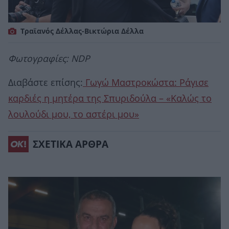
Τραϊανός Δέλλας-Βικτώρια Δέλλα
Φωτογραφίες: NDP
Διαβάστε επίσης:
Γωγώ Μαστροκώστα: Ράγισε
καρδιές η μητέρα της Σπυριδούλα – «Καλώς το
λουλούδι μου, το αστέρι μου»
ΣΧΕΤΙΚΑ ΑΡΘΡΑ