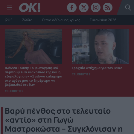
J2US
Ζώδια
Ο πιο αδύναμος κρίκος
Eurovision 2026
Ιωάννα Τούνη: Το φωτογραφικό
Τροχαίο ατύχημα για τον Mike
άλμπουμ των διακοπών της και η
CELEBRITIES
εξομολόγηση – «Στέλνω καλημέρα
στο αγόρι μου το ξημέρωμα να
βεβαιωθεί ότι ζω»
CELEBRITIES
Βαρύ πένθος στο τελευταίο
«αντίο» στη Γωγώ
Μαστροκώστα – Συγκλόνισαν η