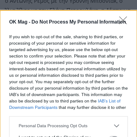
ο Αντώνης Ρέμος με την Υβόννη Μπόσνιακ, ο
Ίλια Ίβιτς με την Ελένη Πετρουλάκη, η Δέσποινα
Βανδή με τον Βασίλης Μπισμπίκης, ο Λάκης
OK Mag -
Do Not Process My Personal Information
Γαβαλάς, η Μιράντα Πατέρα, ο Γιώργος Μανίκας,
If you wish to opt-out of the sale, sharing to third parties, or
ο Αντώνης Νικοπολίδης με τη Βάσω Νικοπολίδη,
processing of your personal or sensitive information for
ο Δημήτρης Αλεξάνδρου, ο Ντέμης Νικολαΐδης
targeted advertising by us, please use the below opt-out
section to confirm your selection. Please note that after your
με τον Κώστας Κατσουράνης, ο Τάκης
opt-out request is processed you may continue seeing
Ζαχαράτος και ο Κώστας Σόμμερ με τη
interest-based ads based on personal information utilized by
us or personal information disclosed to third parties prior to
Βαλεντίνη Παπαδάκη.
your opt-out. You may separately opt-out of the further
disclosure of your personal information by third parties on the
IAB’s list of downstream participants. This information may
also be disclosed by us to third parties on the
IAB’s List of
Downstream Participants
that may further disclose it to other
third parties.
Personal Data Processing Opt Outs