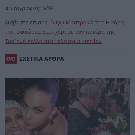
Φωτογραφίες: NDP
Διαβάστε επίσης:
Γωγώ Μαστροκώστα: Η κόρη
της, Βικτώρια, χέρι-χέρι με τον πατέρα της
Τραϊανό Δέλλα στο τελευταίο «αντίο»
ΣΧΕΤΙΚΑ ΑΡΘΡΑ