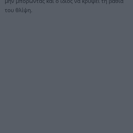
μην μπορώντας και ο ίδιος να κρύψει τη βαθιά
του θλίψη.