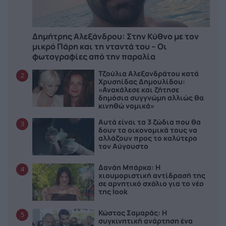
Δημήτρης Αλεξάνδρου: Στην Κύθνο με τον
μικρό Πάρη και τη νταντά του – Οι
φωτογραφίες από την παραλία
Τζούλια Αλεξανδράτου κατά
2
Χρυσηίδας Δημουλίδου:
«Ανακάλεσε και ζήτησε
δημόσια συγγνώμη αλλιώς θα
κινηθώ νομικά»
Αυτά είναι τα 3 ζώδια που θα
3
δουν τα οικονομικά τους να
αλλάζουν προς το καλύτερο
τον Αύγουστο
Δανάη Μπάρκα: Η
4
χιουμοριστική αντίδρασή της
σε αρνητικό σχόλιο για το νέο
της look
Κώστας Σαμαράς: Η
5
συγκινητική ανάρτηση ένα