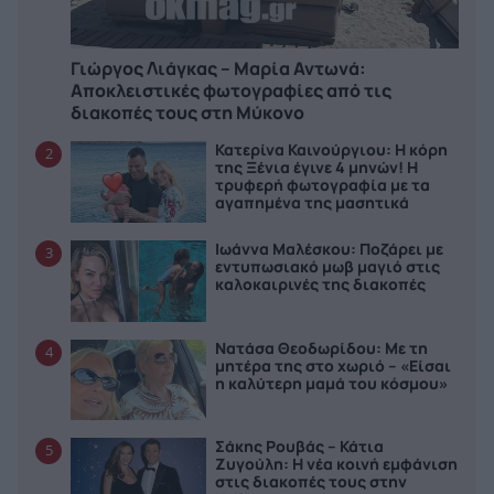
Γιώργος Λιάγκας – Μαρία Αντωνά:
Αποκλειστικές φωτογραφίες από τις
διακοπές τους στη Μύκονο
Κατερίνα Καινούργιου: H κόρη
2
της Ξένια έγινε 4 μηνών! Η
τρυφερή φωτογραφία με τα
αγαπημένα της μασητικά
Ιωάννα Μαλέσκου: Ποζάρει με
3
εντυπωσιακό μωβ μαγιό στις
καλοκαιρινές της διακοπές
Νατάσα Θεοδωρίδου: Με τη
4
μητέρα της στο χωριό – «Είσαι
η καλύτερη μαμά του κόσμου»
Σάκης Ρουβάς – Κάτια
5
Ζυγούλη: Η νέα κοινή εμφάνιση
στις διακοπές τους στην