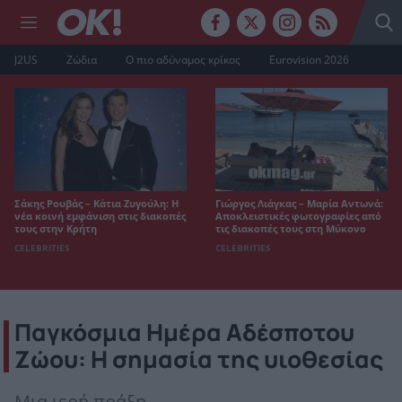
J2US
Ζώδια
Ο πιο αδύναμος κρίκος
Eurovision 2026
Σάκης Ρουβάς – Κάτια Ζυγούλη: Η
Γιώργος Λιάγκας – Μαρία Αντωνά:
νέα κοινή εμφάνιση στις διακοπές
Αποκλειστικές φωτογραφίες από
τους στην Κρήτη
τις διακοπές τους στη Μύκονο
CELEBRITIES
CELEBRITIES
Παγκόσμια Ημέρα Αδέσποτου
Ζώου: Η σημασία της υιοθεσίας