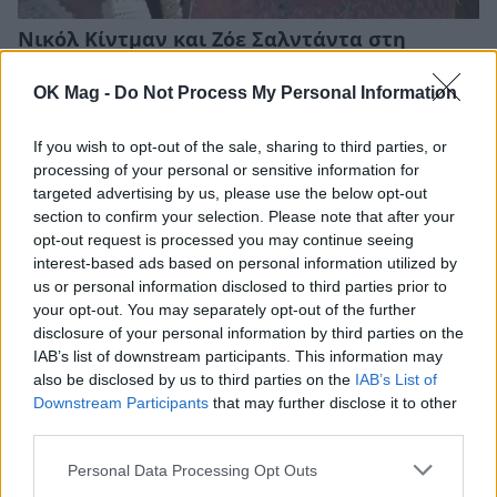
Νικόλ Κίντμαν και Ζόε Σαλντάντα στη
Μύκονο: Πλάνα από την άφιξή τους στο
Nammos
OK Mag -
Do Not Process My Personal Information
CELEBRITIES
If you wish to opt-out of the sale, sharing to third parties, or
processing of your personal or sensitive information for
targeted advertising by us, please use the below opt-out
section to confirm your selection. Please note that after your
opt-out request is processed you may continue seeing
interest-based ads based on personal information utilized by
us or personal information disclosed to third parties prior to
your opt-out. You may separately opt-out of the further
disclosure of your personal information by third parties on the
IAB’s list of downstream participants. This information may
also be disclosed by us to third parties on the
IAB’s List of
Downstream Participants
that may further disclose it to other
third parties.
Γιώργος Μανίκας: «Πιάστηκε στα χέρια» με
Personal Data Processing Opt Outs
εργαζόμενο σε καφετέρια – Η απίστευτη