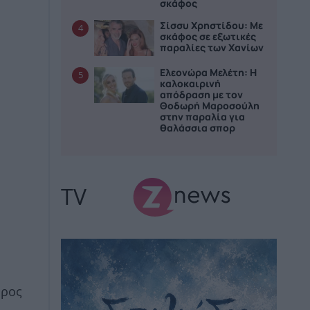
σκάφος
Σίσσυ Χρηστίδου: Με
4
σκάφος σε εξωτικές
παραλίες των Χανίων
Ελεονώρα Μελέτη: Η
5
καλοκαιρινή
απόδραση με τον
Θοδωρή Μαροσούλη
στην παραλία για
θαλάσσια σπορ
TV
ώρος