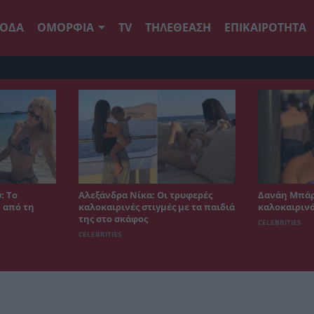
ΟΔΑ
ΟΜΟΡΦΙΑ
TV
ΤΗΛΕΘΕΑΣΗ
ΕΠΙΚΑΙΡΟΤΗΤΑ
: Το
Αλεξάνδρα Νίκα: Οι τρυφερές
Δανάη Μπάρ
 από τη
καλοκαιρινές στιγμές με τα παιδιά
καλοκαιρινό
της στο σκάφος
CELEBRITIES
CELEBRITIES