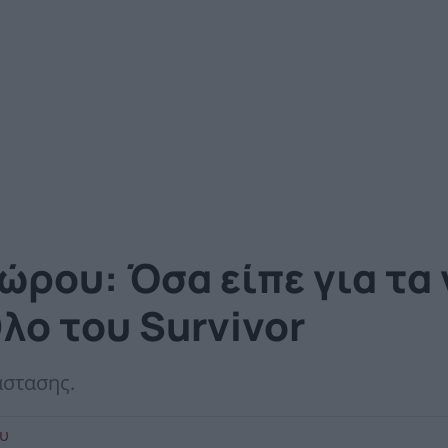
ρου: Όσα είπε για τα 
θλο του Survivor
άστασης.
ου