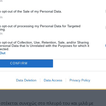
In
o opt-out of the Sale of my Personal Data.
In
to opt-out of processing my Personal Data for Targeted
ing.
In
o opt-out of Collection, Use, Retention, Sale, and/or Sharing
ersonal Data that Is Unrelated with the Purposes for which it
lected.
Out
CONFIRM
λώρος είναι ο νικητής με έπαθλο των
Data Deletion
Data Access
Privacy Policy
τον σοβαρό τραυματισμό του
 στέκεται συνεχώς στο πλευρό του και μιλά με