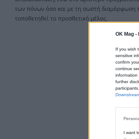
των πόνων όσο και με τη σωστή διαμόρφωση τ
τοποθετηθεί το προσθετικό μέλος.
OK Mag -
If you wish 
sensitive in
confirm you
continue se
information 
further disc
participants
Downstream 
Persona
I want t