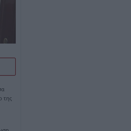
σα
ο της
ίωση