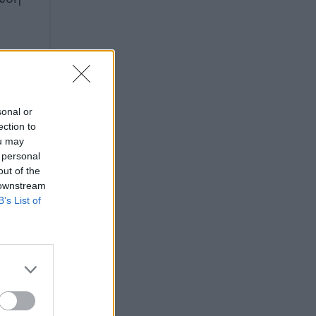
sonal or
ection to
ou may
 personal
out of the
 downstream
B’s List of