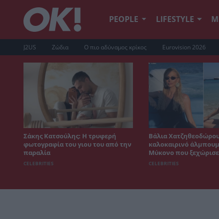
PEOPLE
LIFESTYLE
Μ
J2US
Ζώδια
Ο πιο αδύναμος κρίκος
Eurovision 2026
Σάκης Κατσούλης: Η τρυφερή
Βάλια Χατζηθεοδώρου
φωτογραφία του γιου του από την
καλοκαιρινό άλμπουμ
παραλία
Μύκονο που ξεχώρισε
CELEBRITIES
CELEBRITIES