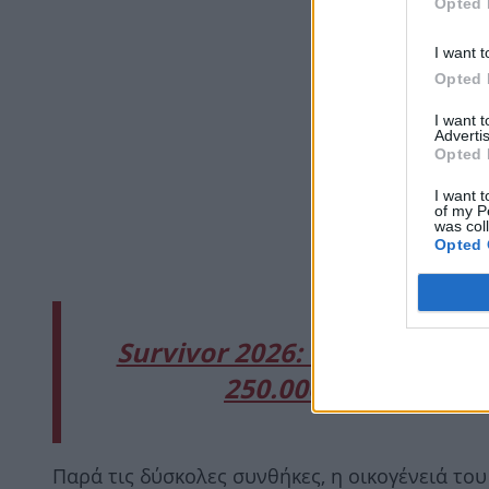
Opted 
I want t
Opted 
I want 
Advertis
Opted 
I want t
of my P
was col
Opted 
Survivor 2026: Ο Σταύρος Φ
250.000 ευρώ μετά 
Παρά τις δύσκολες συνθήκες, η οικογένειά του