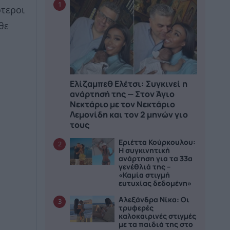
1
ότεροι
θε
Ελίζαμπεθ Ελέτσι: Συγκινεί η
ανάρτησή της — Στον Άγιο
Νεκτάριο με τον Νεκτάριο
Λεμονίδη και τον 2 μηνών γιο
τους
Εριέττα Κούρκουλου:
2
Η συγκινητική
ανάρτηση για τα 33α
γενέθλιά της –
«Καμία στιγμή
ευτυχίας δεδομένη»
Αλεξάνδρα Νίκα: Οι
3
τρυφερές
καλοκαιρινές στιγμές
με τα παιδιά της στο