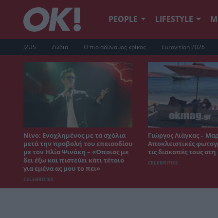
PEOPLE
LIFESTYLE
Μ
J2US
Ζώδια
Ο πιο αδύναμος κρίκος
Eurovision 2026
Νίνο: Ενοχλημένος με τα σχόλια
Γιώργος Λιάγκας – Μα
μετά την προβολή του επεισοδίου
Αποκλειστικές φωτογ
με τον Ηλία Ψινάκη – «Όποιος με
τις διακοπές τους στ
δει έξω και πιστεύει κάτι τέτοιο
CELEBRITIES
για εμένα ας μου το πει»
CELEBRITIES