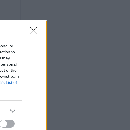
sonal or
ection to
ou may
 personal
out of the
 downstream
B’s List of