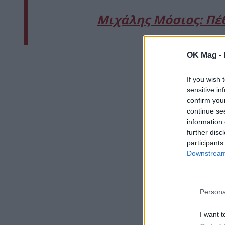
Μιχάλης Μόσιος: Πέ
OK Mag -
If you wish 
sensitive in
confirm you
continue se
information 
further disc
participants
Downstream 
Persona
I want t