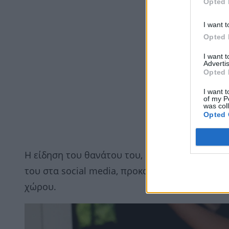
Opted 
I want t
Opted 
I want 
Advertis
Opted 
I want t
of my P
was col
Opted 
Η είδηση του θανάτου του, σε ηλικία 79 ετών,
του στα social media, προκαλώντας θλίψη σε 
χώρου.