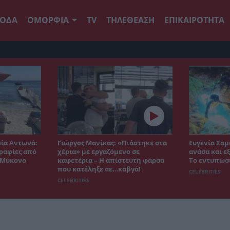
ΟΔΑ
ΟΜΟΡΦΙΑ
TV
ΤΗΛΕΘΕΑΣΗ
ΕΠΙΚΑΙΡΟΤΗΤΑ
ρία Αντωνά:
Γιώργος Μανίκας: «Πιάστηκε στα
Ευγενία Σαμ
ραφίες από
χέρια» με εργαζόμενο σε
ανάσα και ε
η Μύκονο
καφετέρια – Η απίστευτη φάρσα
Το εντυπωσ
που κατέληξε σε…καβγά!
CELEBRITIES
CELEBRITIES