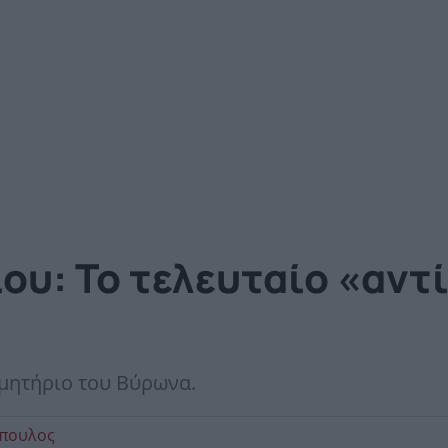
ου: Το τελευταίο «αντ
ιμητήριο του Βύρωνα.
όπουλος