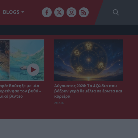
BLOGS
αρά: Βούτηξε με μία
Αύγουστος 2026: Τα 4 ζώδια που
ξερεύνησε τον βυθό –
βάζουν γερά θεμέλια σε έρωτα και
ιακό βίντεο
καριέρα
ΖΩΔΙΑ