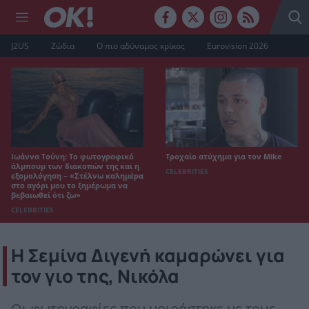
J2US
Ζώδια
Ο πιο αδύναμος κρίκος
Eurovision 2026
Ιωάννα Τούνη: Το φωτογραφικό
Τροχαίο ατύχημα για τον Mike
άλμπουμ των διακοπών της και η
CELEBRITIES
εξομολόγηση – «Στέλνω καλημέρα
στο αγόρι μου το ξημέρωμα να
βεβαιωθεί ότι ζω»
CELEBRITIES
Η Σεμίνα Διγενή καμαρώνει για
τον γιο της, Νικόλα