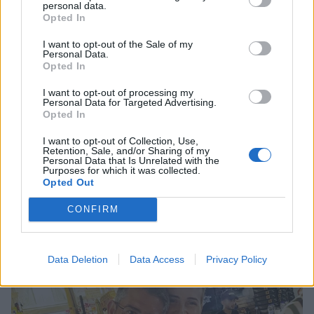
personal data.
Opted In
I want to opt-out of the Sale of my
Personal Data.
Opted In
I want to opt-out of processing my
Personal Data for Targeted Advertising.
Opted In
I want to opt-out of Collection, Use,
Retention, Sale, and/or Sharing of my
Personal Data that Is Unrelated with the
Purposes for which it was collected.
Opted Out
Γρηγόρης Γκουντάρας: Το χιουμοριστικό
CONFIRM
βίντεο και η συμβουλή στους παντρεμένους
CELEBRITIES
Data Deletion
Data Access
Privacy Policy