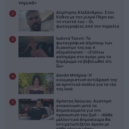
νομικά»
Δημήτρης Αλεξάνδρου: Στην
2
Κύθνο με τον μικρό Πάρη και
τη νταντά του – Οι
φωτογραφίες από την παραλία
Ιωάννα Τούνη: Το
3
φωτογραφικό άλμπουμ των
διακοπών της και η
εξομολόγηση – «Στέλνω
καλημέρα στο αγόρι μου το
ξημέρωμα να βεβαιωθεί ότι
ζω»
Δανάη Μπάρκα: Η
4
χιουμοριστική αντίδρασή της
σε αρνητικό σχόλιο για το νέο
της look
Χρήστος Κούγιας: Αυστηρή
5
ανακοίνωση μετά τα
δημοσιεύματα για την
προσωπική του ζωή – «Κάθε
μελλοντικό δημοσίευμα θα
αντιμετωπίζεται άμεσα με
κάθε νόμιμο μέσο»