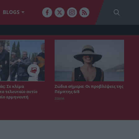
BLOGS
άς: Σε κλίμα
Ζώδια σήμερα: Οι προβλέψεις της
το τελευταίο αντίο
Πέμπτης 6/8
αίο ερμηνευτή
ΖΩΔΙΑ