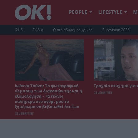
PEOPLE
LIFESTYLE
Μ
J2US
Ζώδια
Ο πιο αδύναμος κρίκος
Eurovision 2026
Ιωάννα Τούνη: Το φωτογραφικό
Τροχαίο ατύχημα για 
άλμπουμ των διακοπών της και η
CELEBRITIES
εξομολόγηση – «Στέλνω
καλημέρα στο αγόρι μου το
ξημέρωμα να βεβαιωθεί ότι ζω»
CELEBRITIES