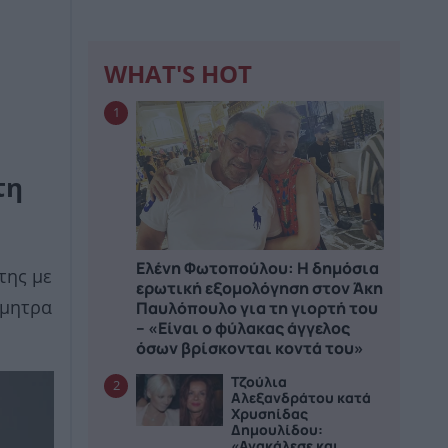
WHAT'S HOT
1
τη
Ελένη Φωτοπούλου: Η δημόσια
της με
ερωτική εξομολόγηση στον Άκη
Παυλόπουλο για τη γιορτή του
ήμητρα
– «Είναι ο φύλακας άγγελος
όσων βρίσκονται κοντά του»
Τζούλια
2
Αλεξανδράτου κατά
Χρυσηίδας
Δημουλίδου:
«Ανακάλεσε και