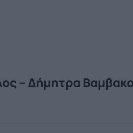
λος – Δήμητρα Βαμβακο