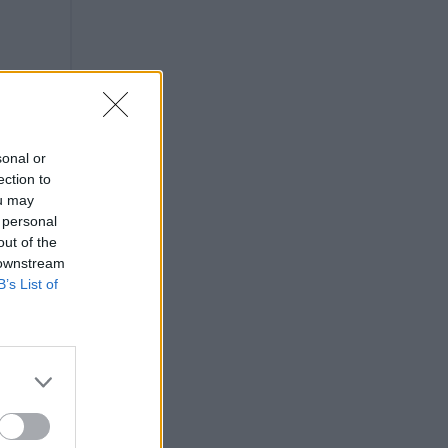
sonal or
ection to
ou may
 personal
out of the
 downstream
B’s List of