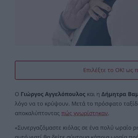
Επιλέξτε το OK! ως 
Ο
Γιώργος Αγγελόπουλος
και η
Δήμητρα Βα
λόγο να το κρύψουν. Μετά το πρόσφατο ταξίδι
αποκαλύπτοντας
πώς γνωρίστηκαν
.
«Συνεργαζόμαστε κιόλας σε ένα πολύ ωραίο pr
αυτό γιατί θα δείτε σύντομα κάποια ωραία πρ