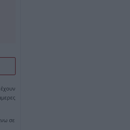
 έχουν
άμερες
άνω σε