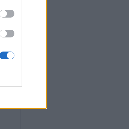
υς
 τον
άνω.