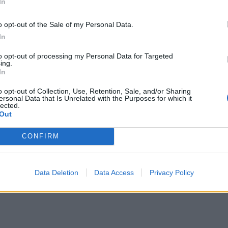
In
o opt-out of the Sale of my Personal Data.
In
to opt-out of processing my Personal Data for Targeted
ing.
In
o opt-out of Collection, Use, Retention, Sale, and/or Sharing
ersonal Data that Is Unrelated with the Purposes for which it
lected.
Out
περιέγραψε την γνωριμία τους: «Γνωριστήκαμε στο
α στιγμή διαπιστώσαμε ότι έχουμε κοινό πνευματικό
CONFIRM
θαμε πιο κοντά και είπαμε και δυο κουβέντες παραπ
χουμε κάνει μια όμορφη συνεργασία προς στιγμήν».
Data Deletion
Data Access
Privacy Policy
 την πρώτη τους κοινή φωτογράφιση με αφορμή την