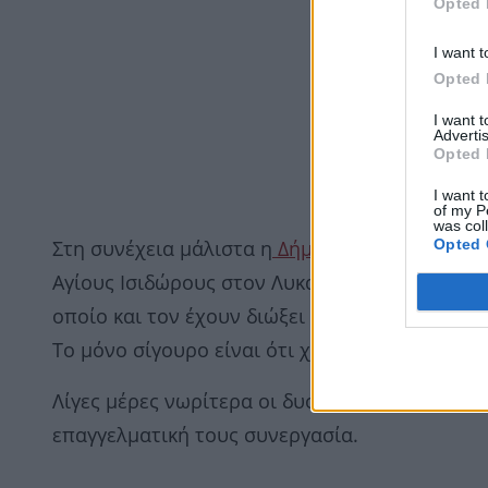
Opted 
I want t
Opted 
I want 
Advertis
Opted 
I want t
of my P
was col
Opted 
Στη συνέχεια μάλιστα η
Δήμητρα Βαμβακούση
Αγίους Ισιδώρους στον Λυκαβηττό γιατί κάποι
οποίο και τον έχουν διώξει και κάπως έτσι ήρ
Το μόνο σίγουρο είναι ότι χαιρόμαστε γιατί έ
Λίγες μέρες νωρίτερα οι δυο τους έκαναν και
επαγγελματική τους συνεργασία.