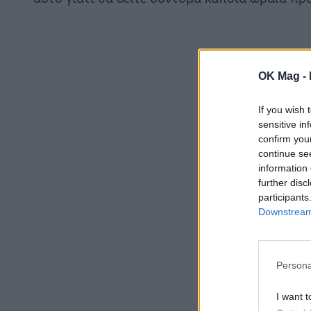
OK Mag -
If you wish 
sensitive in
confirm you
continue se
information 
further disc
participants
Downstream 
Persona
I want t