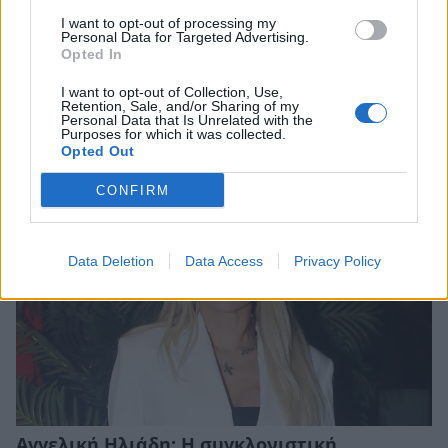
I want to opt-out of processing my
Personal Data for Targeted Advertising.
Opted In
Γιώργος Λιάγκας: Ο καλοκαιρινός
I want to opt-out of Collection, Use,
απολογισμός και το αισιόδοξο μήνυμα
Retention, Sale, and/or Sharing of my
Personal Data that Is Unrelated with the
Purposes for which it was collected.
CELEBRITIES
Opted Out
CONFIRM
Data Deletion
Data Access
Privacy Policy
Αγγελική Ηλιάδη: Η συγκλονιστική