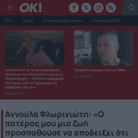
J2US
Ζώδια
Ο πιο αδύναμος κρίκος
Eurovision 2026
Ιωάννα Τούνη: Το φωτογραφικό
Τροχαίο ατύχημα για τον Mike
άλμπουμ των διακοπών της και η
CELEBRITIES
εξομολόγηση – «Στέλνω καλημέρα
στο αγόρι μου το ξημέρωμα να
βεβαιωθεί ότι ζω»
CELEBRITIES
Αννούλα Φλωρινιώτη: «Ο
πατέρας μου μια ζωή
προσπαθούσε να αποδείξει ότι