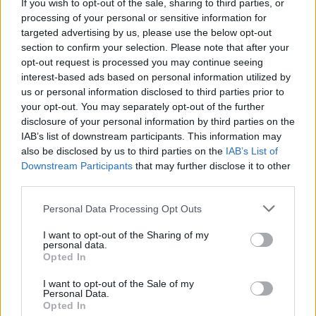
If you wish to opt-out of the sale, sharing to third parties, or
processing of your personal or sensitive information for
targeted advertising by us, please use the below opt-out
section to confirm your selection. Please note that after your
opt-out request is processed you may continue seeing
interest-based ads based on personal information utilized by
Ελένη Φωτοπούλου: Η δημόσια ερωτική
us or personal information disclosed to third parties prior to
εξομολόγηση στον Άκη Παυλόπουλο για τη
your opt-out. You may separately opt-out of the further
γιορτή του – «Είναι ο φύλακας άγγελος όσων
disclosure of your personal information by third parties on the
IAB’s list of downstream participants. This information may
βρίσκονται κοντά του»
also be disclosed by us to third parties on the
IAB’s List of
CELEBRITIES
Downstream Participants
that may further disclose it to other
third parties.
Personal Data Processing Opt Outs
I want to opt-out of the Sharing of my
personal data.
Opted In
I want to opt-out of the Sale of my
Personal Data.
Opted In