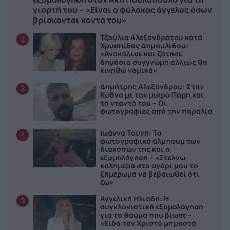
γιορτή του – «Είναι ο φύλακας άγγελος όσων
βρίσκονται κοντά του»
Τζούλια Αλεξανδράτου κατά
2
Χρυσηίδας Δημουλίδου:
«Ανακάλεσε και ζήτησε
δημόσια συγγνώμη αλλιώς θα
κινηθώ νομικά»
Δημήτρης Αλεξάνδρου: Στην
3
Κύθνο με τον μικρό Πάρη και
τη νταντά του – Οι
φωτογραφίες από την παραλία
Ιωάννα Τούνη: Το
4
φωτογραφικό άλμπουμ των
διακοπών της και η
εξομολόγηση – «Στέλνω
καλημέρα στο αγόρι μου το
ξημέρωμα να βεβαιωθεί ότι
ζω»
Αγγελική Ηλιάδη: Η
5
συγκλονιστική εξομολόγηση
για το θαύμα που βίωσε –
«Είδα τον Χριστό μπροστά