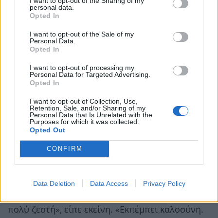
I want to opt-out of the Sharing of my
personal data.
Opted In
I want to opt-out of the Sale of my
Personal Data.
Opted In
«Το λατρεύουμε», είπε η Μέριλιν. «Όσο μας
επιτρέπεται ο σύζυγός μου κι εγώ πηγαίνουμε
I want to opt-out of processing my
Personal Data for Targeted Advertising.
για ποδήλατο στο Great Park». Στη συνέχεια η
Opted In
βασίλισσα απομακρύνθηκε και η Μέριλιν
I want to opt-out of Collection, Use,
Retention, Sale, and/or Sharing of my
επανέλαβε τον χαιρετισμό με την πριγκίπισσα
Personal Data that Is Unrelated with the
Purposes for which it was collected.
Μαργαρίτα.
Opted Out
Στο τέλος της βραδιάς, η Μέριλιν βγήκε από το
CONFIRM
θέατρο γεμάτη ενθουσιασμό. Πριν προλάβει να
μπει στο αυτοκίνητό της οι δημοσιογράφοι τη
Data Deletion
Data Access
Privacy Policy
ρώτησαν για τη συνάντηση. «Η βασίλισσα είναι
πολύ ζεστή», είπε εκείνη. «Εκπέμπει καλοσύνη.