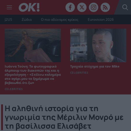
J2US
Ζώδια
Ο πιο αδύναμος κρίκος
Eurovision 2026
Ιωάννα Τούνη: Το φωτογραφικό
Τροχαίο ατύχημα για τον Mike
άλμπουμ των διακοπών της και η
CELEBRITIES
εξομολόγηση – «Στέλνω καλημέρα
στο αγόρι μου το ξημέρωμα να
βεβαιωθεί ότι ζω»
CELEBRITIES
H αληθινή ιστορία για τη
γνωριμία της Μέριλιν Μονρό με
τη βασίλισσα Ελισάβετ