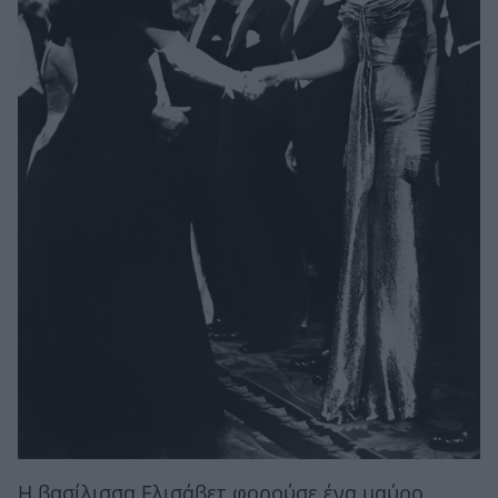
Η βασίλισσα Ελισάβετ φορούσε ένα μαύρο