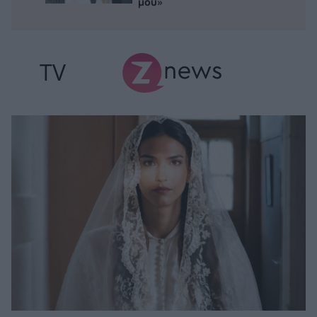
μου»
TV