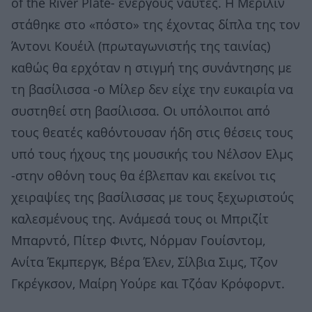
of the River Plate- ενεργούς ναύτες. Η Μέριλιν
στάθηκε στο «πόστο» της έχοντας δίπλα της τον
Άντονι Κουέιλ (πρωταγωνιστής της ταινίας)
καθώς θα ερχόταν η στιγμή της συνάντησης με
τη βασίλισσα -ο Μίλερ δεν είχε την ευκαιρία να
συστηθεί στη βασίλισσα. Οι υπόλοιποι από
τους θεατές καθόντουσαν ήδη στις θέσεις τους
υπό τους ήχους της μουσικής του Νέλσον Ελμς
-στην οθόνη τους θα έβλεπαν και εκείνοι τις
χειραψίες της βασίλισσας με τους ξεχωριστούς
καλεσμένους της. Ανάμεσά τους οι Μπριζίτ
Μπαρντό, Πίτερ Φιντς, Νόρμαν Γουίσντομ,
Ανίτα Έκμπεργκ, Βέρα Έλεν, Σίλβια Σιμς, Τζον
Γκρέγκσον, Μαίρη Υούρε και Τζόαν Κρόφορντ.