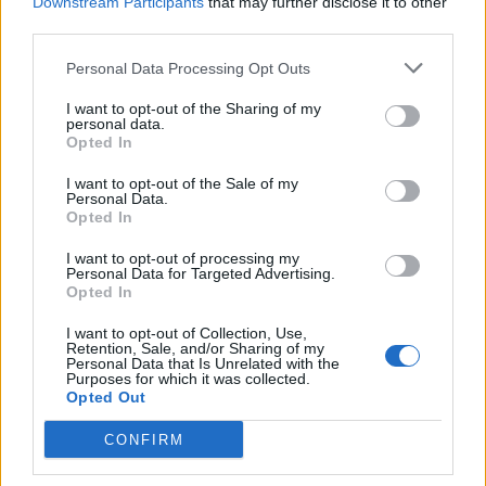
Downstream Participants
that may further disclose it to other
third parties.
Personal Data Processing Opt Outs
Ευρυδίκη Βαλαβάνη: Οικογενειακές στιγμές
στην Εύβοια μαζί με τον Γρηγόρη Μόργκαν
I want to opt-out of the Sharing of my
και τον γιο τους – «Αυτή είναι η πραγματική
personal data.
Opted In
πολυτέλεια»
CELEBRITIES
I want to opt-out of the Sale of my
Personal Data.
Opted In
I want to opt-out of processing my
Personal Data for Targeted Advertising.
Opted In
I want to opt-out of Collection, Use,
Retention, Sale, and/or Sharing of my
Personal Data that Is Unrelated with the
Purposes for which it was collected.
Opted Out
CONFIRM