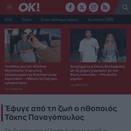
J2US
Ζώδια
Ο πιο αδύναμος κρίκος
Eurovision 2026
Γενέθλια για τον Φίλιππο
Ενοχλημένη η Ελένη Βουλγαράκη
Μιχόπουλο: Η ερωτική
με τις φήμες χωρισμού με τον
εξομολόγηση της Κωνσταντίνας
Φώτη Ιωαννίδη – «Θα γίνετε
Ευρυπίδου – «Κάνεις τη ζωή μου
ρόμπα»
ομορφότερη»
CELEBRITIES
CELEBRITIES
Έφυγε από τη ζωή ο ηθοποιός
Τάκης Παναγόπουλος