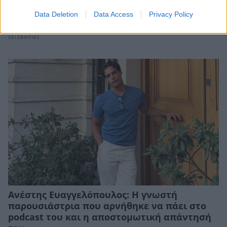
Η Αποστολία Ζώη ξεκαθαρίζει: «Βαρέθηκα να
Data Deletion
Data Access
Privacy Policy
λένε πως τα άφησα όλα για έναν έρωτα»
CELEBRITIES
Ανέστης Ευαγγελόπουλος: Η γνωστή
παρουσιάστρια που αρνήθηκε να πάει στο
podcast του και η αποστομωτική απάντησή