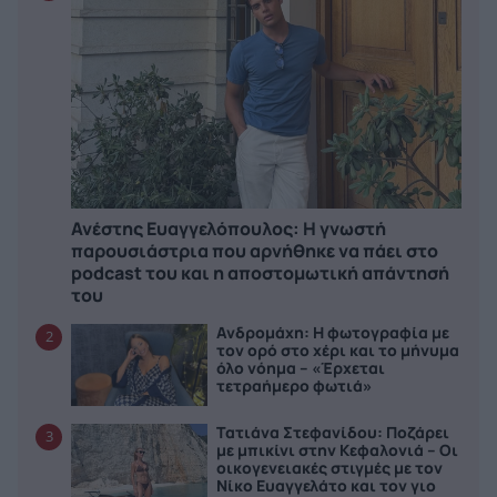
Ανέστης Ευαγγελόπουλος: Η γνωστή
παρουσιάστρια που αρνήθηκε να πάει στο
podcast του και η αποστομωτική απάντησή
του
Ανδρομάχη: Η φωτογραφία με
2
τον ορό στο χέρι και το μήνυμα
όλο νόημα – «Έρχεται
τετραήμερο φωτιά»
Τατιάνα Στεφανίδου: Ποζάρει
3
με μπικίνι στην Κεφαλονιά – Οι
οικογενειακές στιγμές με τον
Νίκο Ευαγγελάτο και τον γιο