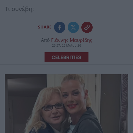
Τι συνέβη;
SHARE
Από
Γιάννης Μαυρίδης
23:37, 25 Μαΐου 26
CELEBRITIES