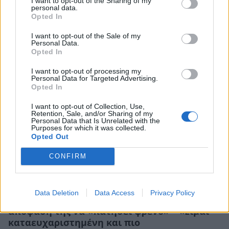
I want to opt-out of the Sharing of my
personal data.
Opted In
I want to opt-out of the Sale of my
Personal Data.
ΠΕΡΙΣΣΟΤΕΡΑ ΣΤΟ
Opted In
I want to opt-out of processing my
Personal Data for Targeted Advertising.
Opted In
I want to opt-out of Collection, Use,
Retention, Sale, and/or Sharing of my
Personal Data that Is Unrelated with the
Purposes for which it was collected.
Opted Out
CONFIRM
Data Deletion
Data Access
Privacy Policy
Μαρία Κορινθίου: Η εξομολόγηση για την
απόφασή της να «πατήσει φρένο» – «Είμαι
καταευχαριστημένη και πιο