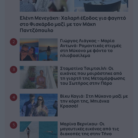
Ελένη Μενεγάκη: Χαλαρή έξοδος για φαγητό
στο Φισκάρδο μαζί με τον Μάκη
Παντζόπουλο
Γιώργος Λιάγκας – Μαρία
2
Αντωνά: Ρομαντικές στιγμές
στη Μύκονο με φόντο το
ηλιοβασίλεμα
Σταματίνα Τσιμτσιλή: Οι
3
εικόνες που μοιράστηκε από
τη γιορτή της Μεταμόρφωσης
του Σωτήρος στην Πάρο
Βίκυ Καγιά: Στη Μύκονο μαζί με
4
την κόρη της, Μπιάνκα
Κρασσά!
Μαρίνα Βερνίκου: Οι
5
μαγευτικές εικόνες από τις
διακοπές της στην Τήνο