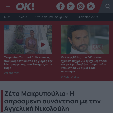
J2US
Ζώδια
Ο πιο αδύναμος κρίκος
Eurovision 2026
Σταματίνα Τσιμτσιλή: Οι εικόνες
Μελέτης Ηλίας στο ΟΚ!: «Κάνω
που μοιράστηκε από τη γιορτή της
σχεδόν 10 χρόνια ψυχοθεραπεία
Μεταμόρφωσης του Σωτήρος στην
και με έχει βοηθήσει πάρα πολύ.
Πάρο
Σταμάτησα να είμαι τόσο
εγωιστής»
CELEBRITIES
ΣΥΝΕΝΤΕΥΞΕΙΣ
Ζέτα Μακρυπούλια: Η
απρόσμενη συνάντηση με την
Αγγελική Νικολούλη