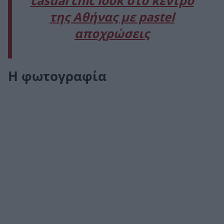
casual chic look στο κέντρο
της Αθήνας με pastel
αποχρώσεις
Η φωτογραφία