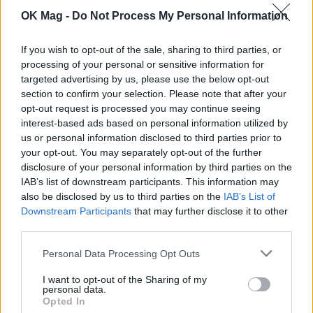
OK Mag -
Do Not Process My Personal Information
Γιώργος Λιάγκας: Ο καλοκαιρινός
If you wish to opt-out of the sale, sharing to third parties, or
απολογισμός και το αισιόδοξο μήνυμα
processing of your personal or sensitive information for
targeted advertising by us, please use the below opt-out
CELEBRITIES
section to confirm your selection. Please note that after your
opt-out request is processed you may continue seeing
interest-based ads based on personal information utilized by
us or personal information disclosed to third parties prior to
your opt-out. You may separately opt-out of the further
disclosure of your personal information by third parties on the
IAB’s list of downstream participants. This information may
also be disclosed by us to third parties on the
IAB’s List of
Downstream Participants
that may further disclose it to other
third parties.
Personal Data Processing Opt Outs
I want to opt-out of the Sharing of my
personal data.
Αγγελική Ηλιάδη: Η συγκλονιστική
Opted In