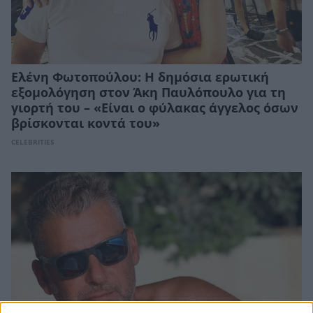
Ελένη Φωτοπούλου: Η δημόσια ερωτική
εξομολόγηση στον Άκη Παυλόπουλο για τη
γιορτή του – «Είναι ο φύλακας άγγελος όσων
βρίσκονται κοντά του»
CELEBRITIES