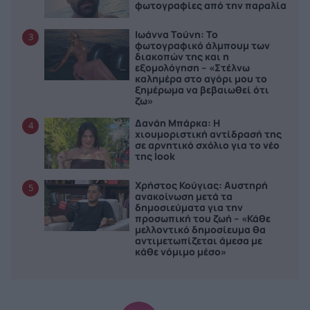
φωτογραφίες από την παραλία
Ιωάννα Τούνη: Το
3
φωτογραφικό άλμπουμ των
διακοπών της και η
εξομολόγηση – «Στέλνω
καλημέρα στο αγόρι μου το
ξημέρωμα να βεβαιωθεί ότι
ζω»
Δανάη Μπάρκα: Η
4
χιουμοριστική αντίδρασή της
σε αρνητικό σχόλιο για το νέο
της look
Χρήστος Κούγιας: Αυστηρή
5
ανακοίνωση μετά τα
δημοσιεύματα για την
προσωπική του ζωή – «Κάθε
μελλοντικό δημοσίευμα θα
αντιμετωπίζεται άμεσα με
κάθε νόμιμο μέσο»