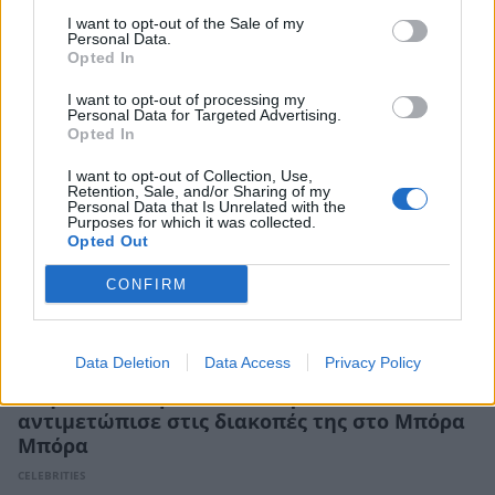
εξομολόγηση για το θαύμα που βίωσε –
«Είδα τον Χριστό μπροστά μου»
I want to opt-out of the Sale of my
Personal Data.
CELEBRITIES
Opted In
I want to opt-out of processing my
Personal Data for Targeted Advertising.
Opted In
I want to opt-out of Collection, Use,
Retention, Sale, and/or Sharing of my
Personal Data that Is Unrelated with the
Purposes for which it was collected.
Opted Out
CONFIRM
Data Deletion
Data Access
Privacy Policy
Αθηνά Οικονομάκου: Το απρόοπτο που
αντιμετώπισε στις διακοπές της στο Μπόρα
Μπόρα
CELEBRITIES