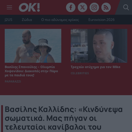
J2US
Ζώδια
Ο πιο αδύναμος κρίκος
Eurovision 2026
Βασίλης Σπανούλης – Ολυμπία
Τροχαίο ατύχημα για τον Mike
Χοψονίδου: Διακοπές στην Πάρο
CELEBRITIES
με τα παιδιά τους!
PAPARAZZI
Βασίλης Καλλίδης: «Κινδύνεψα
σωματικά. Μας πήγαν οι
τελευταίοι κανίβαλοι του