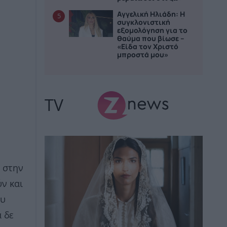
Αγγελική Ηλιάδη: Η
5
συγκλονιστική
εξομολόγηση για το
θαύμα που βίωσε –
«Είδα τον Χριστό
μπροστά μου»
TV
ι στην
ν και
ου
 δε