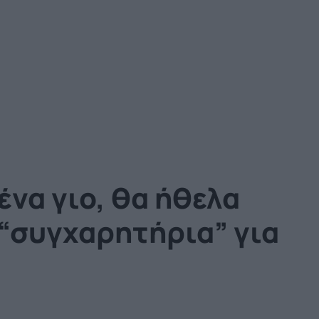
να γιο, θα ήθελα
 “συγχαρητήρια” για