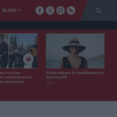
BLOGS
άς: Σε κλίμα
Ζώδια σήμερα: Οι προβλέψεις της
το τελευταίο αντίο
Πέμπτης 6/8
αίο ερμηνευτή
ΖΩΔΙΑ