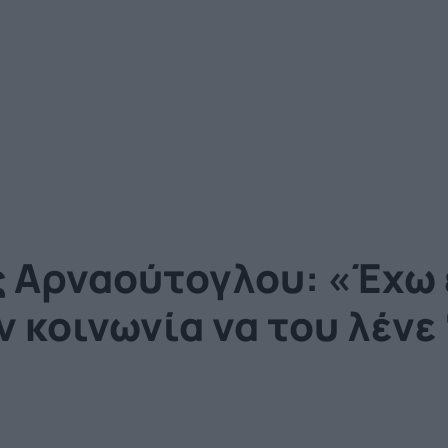
ς Αρναούτογλου: «Έχω έ
 κοινωνία να του λένε