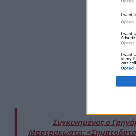
Opted 
I want t
Opted 
I want 
Advertis
Opted 
I want t
of my P
was col
Opted 
Συγκινημένος ο Γρηγό
Μαστροκώστα: «Σηματοδοτούσ