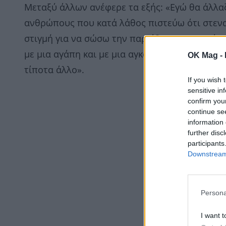
Μεταξύ άλλων ανέφερε τα εξής: «Εγώ θα άλλ
ανθρώπους που κατά λάθος πιστεύω ότι στενα
στιγμή για να σώσω την παρτίδα. Αν μπορούσα
με μια αγάπη και με μια αγκαλιά και σας το λέ
OK Mag -
τίποτα άλλο».
If you wish 
sensitive in
confirm you
continue se
information 
further disc
participants
Downstream 
Persona
I want t