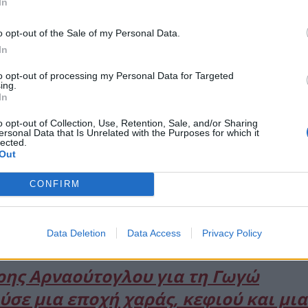
In
o opt-out of the Sale of my Personal Data.
In
to opt-out of processing my Personal Data for Targeted
ing.
In
o opt-out of Collection, Use, Retention, Sale, and/or Sharing
ersonal Data that Is Unrelated with the Purposes for which it
lected.
Out
CONFIRM
Data Deletion
Data Access
Privacy Policy
ρης Αρναούτογλου για τη Γωγώ
ε μια εποχή χαράς, κεφιού και μια