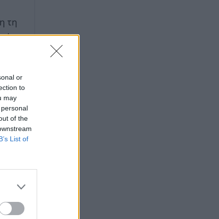
η τη
κά και
ι
sonal or
ection to
ou may
 personal
out of the
 downstream
B’s List of