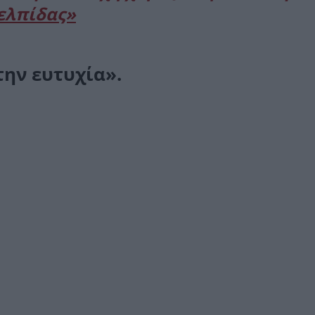
ελπίδας»
την ευτυχία».