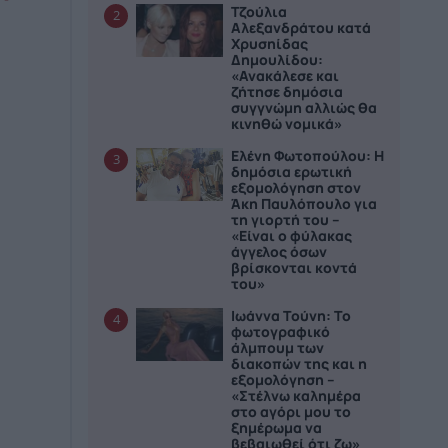
Τζούλια
2
Αλεξανδράτου κατά
Χρυσηίδας
Δημουλίδου:
«Ανακάλεσε και
ζήτησε δημόσια
συγγνώμη αλλιώς θα
κινηθώ νομικά»
Ελένη Φωτοπούλου: Η
3
δημόσια ερωτική
εξομολόγηση στον
Άκη Παυλόπουλο για
τη γιορτή του –
«Είναι ο φύλακας
άγγελος όσων
βρίσκονται κοντά
του»
Ιωάννα Τούνη: Το
4
φωτογραφικό
άλμπουμ των
διακοπών της και η
εξομολόγηση –
«Στέλνω καλημέρα
στο αγόρι μου το
ξημέρωμα να
βεβαιωθεί ότι ζω»