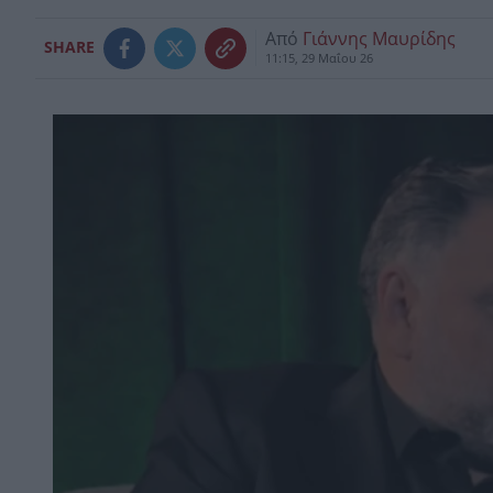
Από
Γιάννης Μαυρίδης
SHARE
11:15, 29 Μαΐου 26