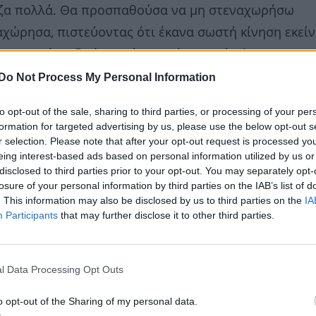
αζα πολλά. Θα προσπαθούσα να μη στεναχωρήσω
χώρησα, πιστεύοντας ότι έκανα σωστή κίνηση εκείν
 σε αυτή τη ζωή να φύγω με ένα χαμόγελο πραγματι
ω από το βάθος της καρδιάς μου αυτό, δεν έχει μείνε
Do Not Process My Personal Information
to opt-out of the sale, sharing to third parties, or processing of your per
formation for targeted advertising by us, please use the below opt-out s
r selection. Please note that after your opt-out request is processed y
eing interest-based ads based on personal information utilized by us or
disclosed to third parties prior to your opt-out. You may separately opt-
losure of your personal information by third parties on the IAB’s list of
. This information may also be disclosed by us to third parties on the
IA
Participants
that may further disclose it to other third parties.
l Data Processing Opt Outs
o opt-out of the Sharing of my personal data.