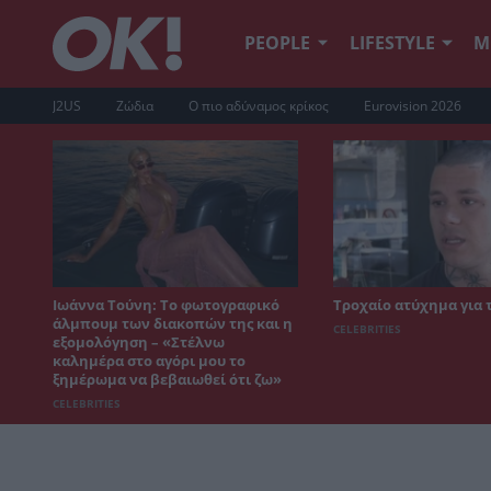
PEOPLE
LIFESTYLE
Μ
J2US
Ζώδια
Ο πιο αδύναμος κρίκος
Eurovision 2026
Ιωάννα Τούνη: Το φωτογραφικό
Τροχαίο ατύχημα για 
άλμπουμ των διακοπών της και η
CELEBRITIES
εξομολόγηση – «Στέλνω
καλημέρα στο αγόρι μου το
ξημέρωμα να βεβαιωθεί ότι ζω»
CELEBRITIES