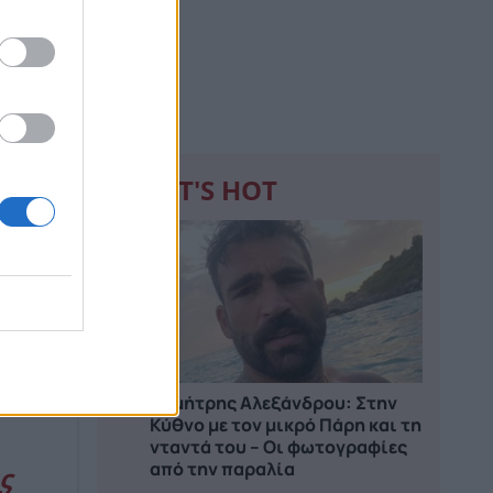
WHAT'S HOT
1
Δημήτρης Αλεξάνδρου: Στην
Κύθνο με τον μικρό Πάρη και τη
νταντά του – Οι φωτογραφίες
από την παραλία
ς