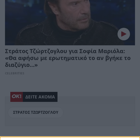
Στράτος Τζώρτζογλου για Σοφία Μαριόλα:
«Θα αφήσω με ερωτηματικό το αν βγήκε το
διαζύγιο…»
CELEBRITIES
ΔΕΙΤΕ ΑΚΟΜΑ
ΣΤΡΑΤΟΣ ΤΖΩΡΤΖΟΓΛΟΥ