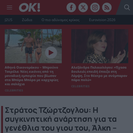
J2US
Ζώδια
Ο πιο αδύναμος κρίκος
Eurovision 2026
Αθηνά Οικονομάκου – Μπρούνο
Αλεξάνδρα Παλαιολόγου: «Έχασα
Τσερέλα: Νέες εικόνες από τη
δουλειές επειδή έπαιζα στη
μοναδική εμπειρία που βίωσαν
Λάμψη. Στο θέατρο με σνόμπαραν
στα Μπόρα Μπόρα με καρχαρίες
πάρα πολύ»
και σαλάχια
CELEBRITIES
CELEBRITIES
Στράτος Τζώρτζογλου: Η
συγκινητική ανάρτηση για τα
γενέθλια του γιου του, Άλκη –