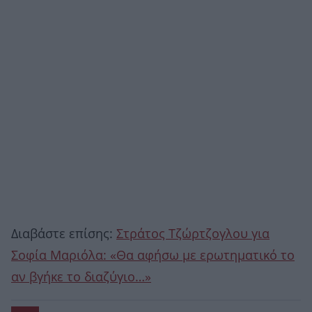
Διαβάστε επίσης:
Στράτος Τζώρτζογλου για
Σοφία Μαριόλα: «Θα αφήσω με ερωτηματικό το
αν βγήκε το διαζύγιο…»