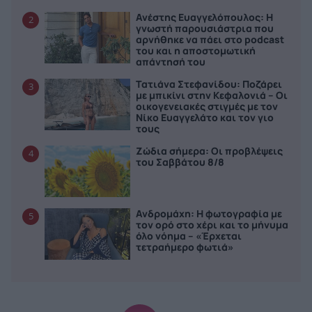
Ανέστης Ευαγγελόπουλος: Η
2
γνωστή παρουσιάστρια που
αρνήθηκε να πάει στο podcast
του και η αποστομωτική
απάντησή του
Τατιάνα Στεφανίδου: Ποζάρει
3
με μπικίνι στην Κεφαλονιά – Οι
οικογενειακές στιγμές με τον
Νίκο Ευαγγελάτο και τον γιο
τους
Ζώδια σήμερα: Οι προβλέψεις
4
του Σαββάτου 8/8
Ανδρομάχη: Η φωτογραφία με
5
τον ορό στο χέρι και το μήνυμα
όλο νόημα – «Έρχεται
τετραήμερο φωτιά»