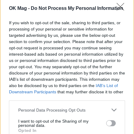
ΠΕΡΙΣΣΟΤΕΡΑ ΣΤΟ
OK Mag -
Do Not Process My Personal Information
If you wish to opt-out of the sale, sharing to third parties, or
processing of your personal or sensitive information for
targeted advertising by us, please use the below opt-out
section to confirm your selection. Please note that after your
opt-out request is processed you may continue seeing
interest-based ads based on personal information utilized by
us or personal information disclosed to third parties prior to
your opt-out. You may separately opt-out of the further
disclosure of your personal information by third parties on the
IAB’s list of downstream participants. This information may
also be disclosed by us to third parties on the
IAB’s List of
Downstream Participants
that may further disclose it to other
Αθηνά Οικονομάκου – Μπρούνο Τσερέλα:
third parties.
Νέες εικόνες από τη μοναδική εμπειρία που
Personal Data Processing Opt Outs
βίωσαν στα Μπόρα Μπόρα με καρχαρίες και
σαλάχια
I want to opt-out of the Sharing of my
personal data.
CELEBRITIES
Opted In