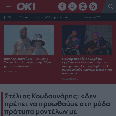
J2US
Ζώδια
Ο πιο αδύναμος κρίκος
Eurovision 2026
Βασίλης Σπανούλης – Ολυμπία
Γιάννης Βαρδής: Το δημόσιο
Χοψονίδου: Διακοπές στην Πάρο
«χρόνια πολλά» στον αείμνηστο
με τα παιδιά τους!
πατέρα του, Αντώνη Βαρδή – «Αν
ρωτήσεις πώς περνάω, ξέρεις τι θα
PAPARAZZI
σου πω…»
CELEBRITIES
Στέλιος Κουδουνάρης: «Δεν
πρέπει να προωθούμε στη μόδα
πρότυπα μοντέλων με