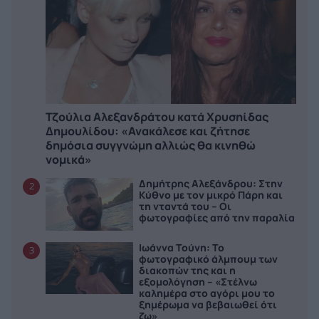
Τζούλια Αλεξανδράτου κατά Χρυσηίδας
Δημουλίδου: «Ανακάλεσε και ζήτησε
δημόσια συγγνώμη αλλιώς θα κινηθώ
νομικά»
Δημήτρης Αλεξάνδρου: Στην
2
Κύθνο με τον μικρό Πάρη και
τη νταντά του – Οι
φωτογραφίες από την παραλία
Ιωάννα Τούνη: Το
3
φωτογραφικό άλμπουμ των
διακοπών της και η
εξομολόγηση – «Στέλνω
καλημέρα στο αγόρι μου το
ξημέρωμα να βεβαιωθεί ότι
ζω»