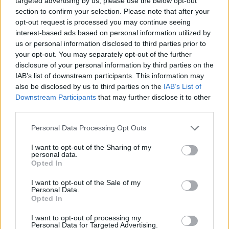
targeted advertising by us, please use the below opt-out
section to confirm your selection. Please note that after your
opt-out request is processed you may continue seeing
interest-based ads based on personal information utilized by
us or personal information disclosed to third parties prior to
your opt-out. You may separately opt-out of the further
disclosure of your personal information by third parties on the
Αθηνά Οικονομάκου – Μπρούνο Τσερέλα:
IAB’s list of downstream participants. This information may
Κολύμπησαν με καρχαρίες και σαλάχια στη
also be disclosed by us to third parties on the
IAB’s List of
μαγευτική Μπόρα Μπόρα
Downstream Participants
that may further disclose it to other
third parties.
CELEBRITIES
Personal Data Processing Opt Outs
I want to opt-out of the Sharing of my
personal data.
Opted In
I want to opt-out of the Sale of my
Personal Data.
Opted In
I want to opt-out of processing my
Personal Data for Targeted Advertising.