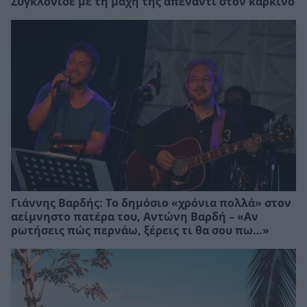
Συγκλόνισε με τη μάχη της απέναντι στον καρκίνο
Γιάννης Βαρδής: Το δημόσιο «χρόνια πολλά» στον
αείμνηστο πατέρα του, Αντώνη Βαρδή – «Αν
ρωτήσεις πώς περνάω, ξέρεις τι θα σου πω…»