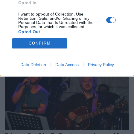
Opted In
I want to opt-out of Collection, Use,
Retention, Sale, and/or Sharing of my
Πέθανε στα 26 της η TikToker Σίντνεϊ Τόουλ –
Personal Data that Is Unrelated with the
Purposes for which it was collected.
Συγκλόνισε με τη μάχη της απέναντι στον
Opted Out
καρκίνο
ΝΕΑ
CONFIRM
Data Deletion
Data Access
Privacy Policy