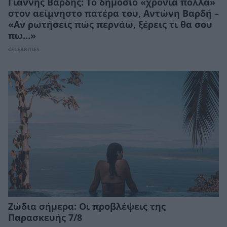
Γιάννης Βαρδής: Το δημόσιο «χρόνια πολλά»
στον αείμνηστο πατέρα του, Αντώνη Βαρδή –
«Αν ρωτήσεις πώς περνάω, ξέρεις τι θα σου
πω…»
CELEBRITIES
Ζώδια σήμερα: Οι προβλέψεις της
Παρασκευής 7/8