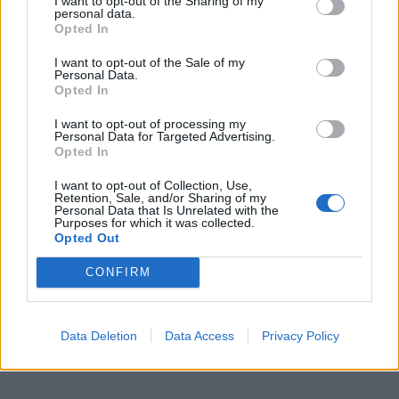
I want to opt-out of the Sharing of my
personal data.
Opted In
I want to opt-out of the Sale of my
Personal Data.
Opted In
I want to opt-out of processing my
Personal Data for Targeted Advertising.
Opted In
I want to opt-out of Collection, Use,
Retention, Sale, and/or Sharing of my
Personal Data that Is Unrelated with the
Διαβάστε επίσης:
Σταματίνα Τσιμτσιλή για Σία
Purposes for which it was collected.
Opted Out
Κοσιώνη: «Eίναι φανερά ενοχλημένη. Δεν είναι
κομψό να γίνεσαι έρμαιο διαρροών μετά από 20
CONFIRM
χρόνια»
Data Deletion
Data Access
Privacy Policy
ΣΧΕΤΙΚΑ ΑΡΘΡΑ