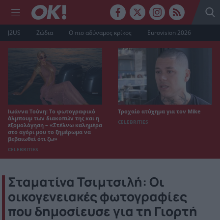
J2US
Ζώδια
Ο πιο αδύναμος κρίκος
Eurovision 2026
Ιωάννα Τούνη: Το φωτογραφικό
Τροχαίο ατύχημα για τον Mike
άλμπουμ των διακοπών της και η
CELEBRITIES
εξομολόγηση – «Στέλνω καλημέρα
στο αγόρι μου το ξημέρωμα να
βεβαιωθεί ότι ζω»
CELEBRITIES
Σταματίνα Τσιμτσιλή: Οι
οικογενειακές φωτογραφίες
που δημοσίευσε για τη Γιορτή