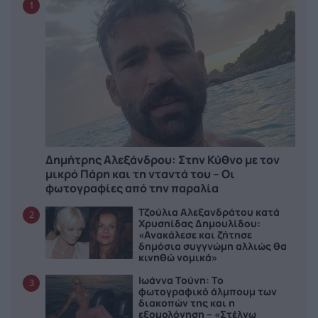
1
Δημήτρης Αλεξάνδρου: Στην Κύθνο με τον
μικρό Πάρη και τη νταντά του – Οι
φωτογραφίες από την παραλία
Τζούλια Αλεξανδράτου κατά
2
Χρυσηίδας Δημουλίδου:
«Ανακάλεσε και ζήτησε
δημόσια συγγνώμη αλλιώς θα
κινηθώ νομικά»
Ιωάννα Τούνη: Το
3
φωτογραφικό άλμπουμ των
διακοπών της και η
εξομολόγηση – «Στέλνω