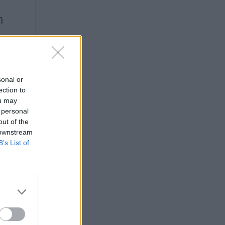
η
sonal or
ection to
ou may
 personal
out of the
 downstream
B’s List of