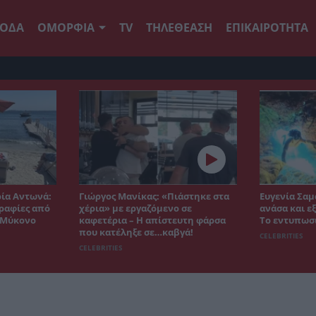
ΟΔΑ
ΟΜΟΡΦΙΑ
TV
ΤΗΛΕΘΕΑΣΗ
ΕΠΙΚΑΙΡΟΤΗΤΑ
ρία Αντωνά:
Γιώργος Μανίκας: «Πιάστηκε στα
Ευγενία Σαμ
ραφίες από
χέρια» με εργαζόμενο σε
ανάσα και ε
η Μύκονο
καφετέρια – Η απίστευτη φάρσα
Το εντυπωσ
που κατέληξε σε…καβγά!
CELEBRITIES
CELEBRITIES