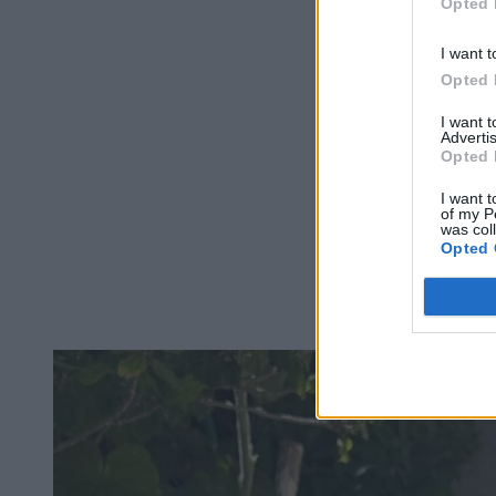
Opted 
I want t
Opted 
I want 
Advertis
Opted 
I want t
of my P
was col
Opted 