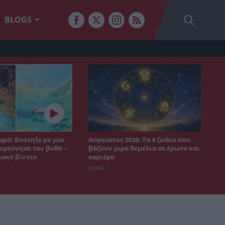
BLOGS
αρά: Βούτηξε με μία
Αύγουστος 2026: Τα 4 ζώδια που
ξερεύνησε τον βυθό –
βάζουν γερά θεμέλια σε έρωτα και
ιακό βίντεο
καριέρα
ΖΩΔΙΑ