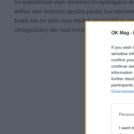
Το κυκλαδίτικο νησί αποτελεί το αγαπημένο ση
καθώς εκεί περνούν μεγάλο μέρος των καλοκαι
Σοφό, και τα τρία τους παιδιά απολαμβάνει στ
υποχρεώσεις και τους έντονους ρυθμούς της 
OK Mag -
If you wish 
sensitive in
confirm you
continue se
information 
further disc
participants
Downstream 
Persona
I want t