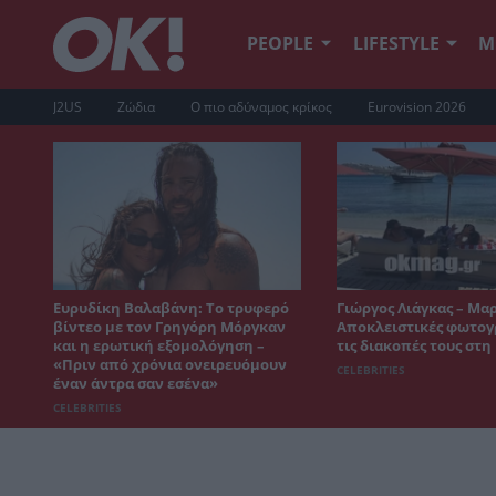
PEOPLE
LIFESTYLE
Μ
J2US
Ζώδια
Ο πιο αδύναμος κρίκος
Eurovision 2026
Ευρυδίκη Βαλαβάνη: Το τρυφερό
Γιώργος Λιάγκας – Μα
βίντεο με τον Γρηγόρη Μόργκαν
Αποκλειστικές φωτογ
και η ερωτική εξομολόγηση –
τις διακοπές τους στ
«Πριν από χρόνια ονειρευόμουν
CELEBRITIES
έναν άντρα σαν εσένα»
CELEBRITIES