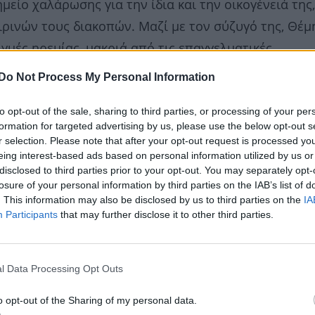
μείο χαλάρωσης για την ίδια και την οικογένειά της,
ρινών τους διακοπών. Μαζί με τον σύζυγό της, Θέμ
ιγμές ηρεμίας, μακριά από τις επαγγελματικές
τηλεόρασης.
Do Not Process My Personal Information
to opt-out of the sale, sharing to third parties, or processing of your per
formation for targeted advertising by us, please use the below opt-out s
r selection. Please note that after your opt-out request is processed y
eing interest-based ads based on personal information utilized by us or
disclosed to third parties prior to your opt-out. You may separately opt-
losure of your personal information by third parties on the IAB’s list of
. This information may also be disclosed by us to third parties on the
IA
Participants
that may further disclose it to other third parties.
l Data Processing Opt Outs
o opt-out of the Sharing of my personal data.