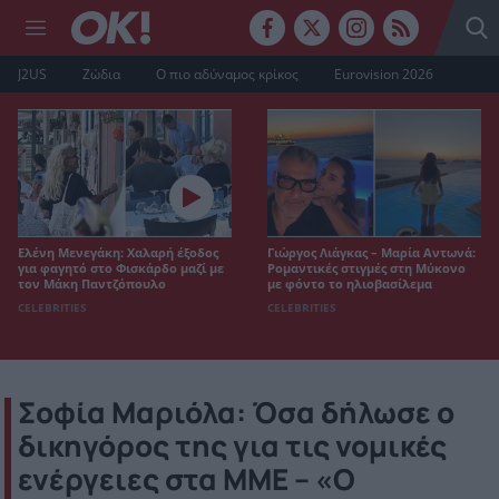
J2US
Ζώδια
Ο πιο αδύναμος κρίκος
Eurovision 2026
Ελένη Μενεγάκη: Χαλαρή έξοδος
Γιώργος Λιάγκας – Μαρία Αντωνά:
για φαγητό στο Φισκάρδο μαζί με
Ρομαντικές στιγμές στη Μύκονο
τον Μάκη Παντζόπουλο
με φόντο το ηλιοβασίλεμα
CELEBRITIES
CELEBRITIES
Σοφία Μαριόλα: Όσα δήλωσε ο
δικηγόρος της για τις νομικές
ενέργειες στα ΜΜΕ – «Ο