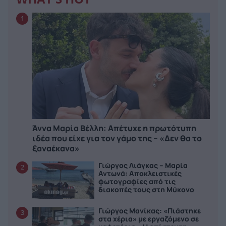
1
Άννα Μαρία Βέλλη: Απέτυχε η πρωτότυπη
ιδέα που είχε για τον γάμο της – «Δεν θα το
ξαναέκανα»
Γιώργος Λιάγκας – Μαρία
2
Αντωνά: Αποκλειστικές
φωτογραφίες από τις
διακοπές τους στη Μύκονο
Γιώργος Μανίκας: «Πιάστηκε
3
στα χέρια» με εργαζόμενο σε