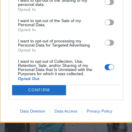
I want to opt-out of the Sharing of my
personal data.
Opted In
I want to opt-out of the Sale of my
Personal Data.
Opted In
Σοφία Μαριόλα: «Δεν θέλω να
ασχολούμαστε άλλο με αυτό που έχει
I want to opt-out of processing my
συμβεί με το διαζύγιο»
Personal Data for Targeted Advertising.
Opted In
CELEBRITIES
I want to opt-out of Collection, Use,
Retention, Sale, and/or Sharing of my
Personal Data that Is Unrelated with the
Purposes for which it was collected.
Opted Out
CONFIRM
Data Deletion
Data Access
Privacy Policy