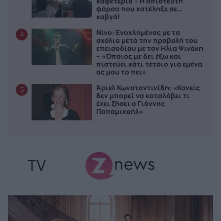
καφετέρια – Η απίστευτη
φάρσα που κατέληξε σε…
καβγά!
Νίνο: Ενοχλημένος με τα
4
σχόλια μετά την προβολή του
επεισοδίου με τον Ηλία Ψινάκη
– «Όποιος με δει έξω και
πιστεύει κάτι τέτοιο για εμένα
ας μου το πει»
Άριελ Κωνσταντινίδη: «Κανείς
5
δεν μπορεί να καταλάβει τι
έχει ζήσει ο Γιάννης
Παπαμιχαήλ»
TV