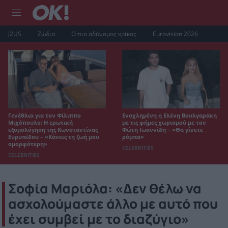
J2US
Ζώδια
Ο πιο αδύναμος κρίκος
Eurovision 2026
Γενέθλια για τον Φίλιππο
Ενοχλημένη η Ελένη Βουλγαράκη
Μιχόπουλο: Η ερωτική
με τις φήμες χωρισμού με τον
εξομολόγηση της Κωνσταντίνας
Φώτη Ιωαννίδη – «Θα γίνετε
Ευρυπίδου – «Κάνεις τη ζωή μου
ρόμπα»
ομορφότερη»
CELEBRITIES
CELEBRITIES
Σοφία Μαριόλα: «Δεν θέλω να
ασχολούμαστε άλλο με αυτό που
έχει συμβεί με το διαζύγιο»