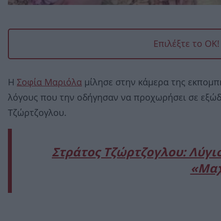
Επιλέξτε το OK
Η
Σοφία Μαριόλα
μίλησε στην κάμερα της εκπομπ
λόγους που την οδήγησαν να προχωρήσει σε εξώδι
Τζώρτζογλου.
Στράτος Τζώρτζογλου: Λύγισ
«Μαχ