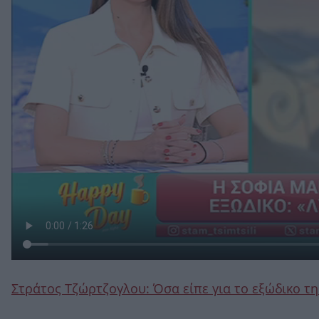
Στράτος Τζώρτζογλου: Όσα είπε για το εξώδικο τ