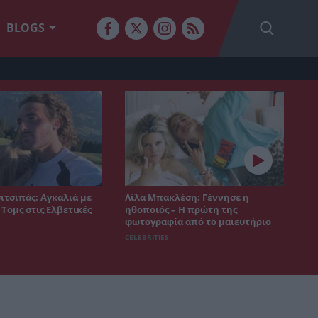
BLOGS
ιτσιπάς: Αγκαλιά με
Λίλα Μπακλέση: Γέννησε η
 Τομς στις Ελβετικές
ηθοποιός – Η πρώτη της
φωτογραφία από το μαιευτήριο
CELEBRITIES