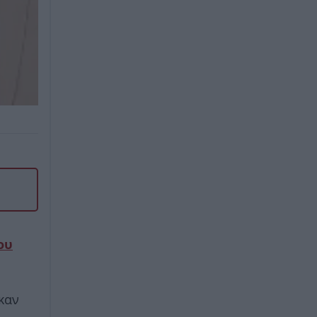
ου
καν