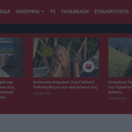
ΟΔΑ
ΟΜΟΡΦΙΑ
TV
ΤΗΛΕΘΕΑΣΗ
ΕΠΙΚΑΙΡΟΤΗΤΑ
ρόιτερ:
Δούκισσα Νομικού: Στη Γαλλική
Στέφανος Τσ
οι στις
Πολυνησία με την οικογένειά της
την Κρίστεν
ριστικό
Άλπεις
CELEBRITIES
ους
CELEBRITIES