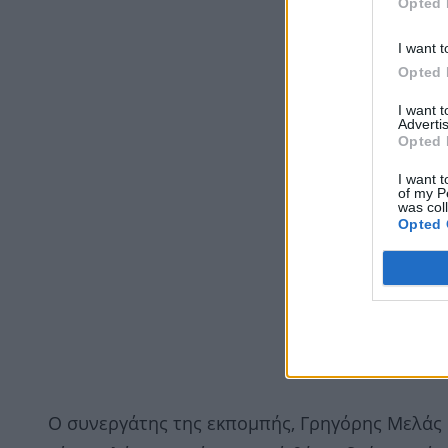
Opted 
I want t
Opted 
I want 
Advertis
Opted 
I want t
of my P
was col
Opted 
O συνεργάτης της εκπομπής, Γρηγόρης Μελάς 