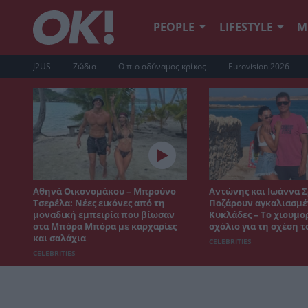
PEOPLE
LIFESTYLE
Μ
J2US
Ζώδια
Ο πιο αδύναμος κρίκος
Eurovision 2026
Αθηνά Οικονομάκου – Μπρούνο
Αντώνης και Ιωάννα Σ
Τσερέλα: Νέες εικόνες από τη
Ποζάρουν αγκαλιασμέν
μοναδική εμπειρία που βίωσαν
Κυκλάδες – Το χιουμο
στα Μπόρα Μπόρα με καρχαρίες
σχόλιο για τη σχέση τ
και σαλάχια
CELEBRITIES
CELEBRITIES