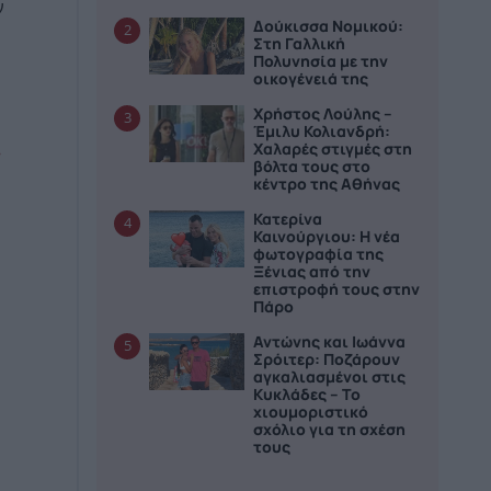
ν
Δούκισσα Νομικού:
2
Στη Γαλλική
Πολυνησία με την
οικογένειά της
Χρήστος Λούλης –
3
Έμιλυ Κολιανδρή:
Χαλαρές στιγμές στη
βόλτα τους στο
κέντρο της Αθήνας
Κατερίνα
4
Καινούργιου: Η νέα
φωτογραφία της
Ξένιας από την
επιστροφή τους στην
Πάρο
Αντώνης και Ιωάννα
5
Σρόιτερ: Ποζάρουν
αγκαλιασμένοι στις
Κυκλάδες – Το
χιουμοριστικό
σχόλιο για τη σχέση
τους