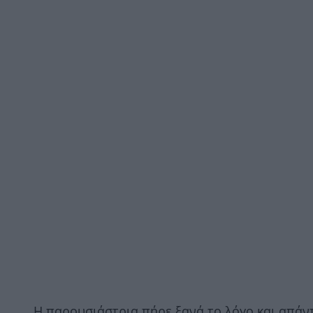
Η παρουσιάστρια πήρε ξανά το λόγο και απάντ