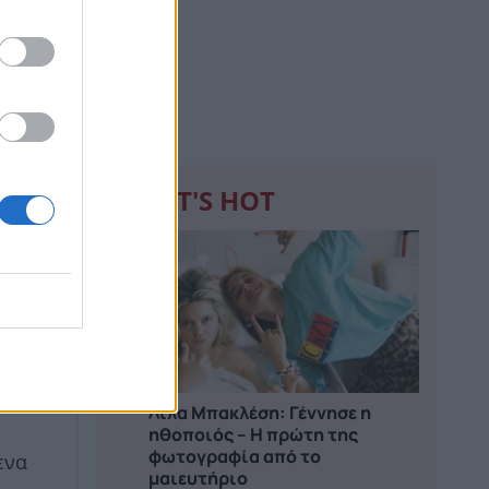
WHAT'S HOT
1
Λίλα Μπακλέση: Γέννησε η
ηθοποιός – Η πρώτη της
φωτογραφία από το
ενα
μαιευτήριο