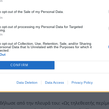
In
o opt-out of the Sale of my Personal Data.
In
to opt-out of processing my Personal Data for Targeted
ing.
In
o opt-out of Collection, Use, Retention, Sale, and/or Sharing
ersonal Data that Is Unrelated with the Purposes for which it
lected.
Out
CONFIRM
Data Deletion
Data Access
Privacy Policy
δήλωσε από την πλευρά του: «Ως τηλεθεατής περίμ