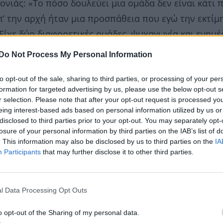
ονιάς: «Το πόσο δουλεύει μια ομάδα δεν είναι κάτι 
Απ’ την αρχή ήταν μια προσπάθεια που εγώ την εκτίμ
. Είχε δύο διαφορετικές ομάδες, ψυχαγωγία και ενημ
ά στις κάμερες, αλλά πίσω από τις κάμερες έχουμε δ
Do Not Process My Personal Information
εριεχόμενο και η θεματολογία, δεν μπορεί να πραγμα
to opt-out of the sale, sharing to third parties, or processing of your per
εται πιο άρτια η δουλειά. Μπροστά από τις κάμερες
formation for targeted advertising by us, please use the below opt-out s
r selection. Please note that after your opt-out request is processed y
eing interest-based ads based on personal information utilized by us or
disclosed to third parties prior to your opt-out. You may separately opt-
losure of your personal information by third parties on the IAB’s list of
. This information may also be disclosed by us to third parties on the
IA
Participants
that may further disclose it to other third parties.
l Data Processing Opt Outs
o opt-out of the Sharing of my personal data.