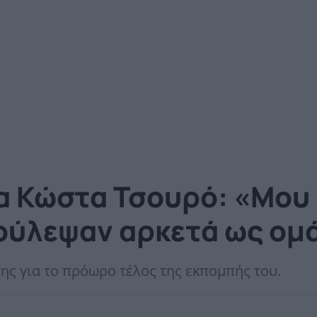
α Κώστα Τσουρό: «Mου
δούλεψαν αρκετά ως ο
ης για το πρόωρο τέλος της εκπομπής του.