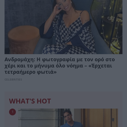
Ανδρομάχη: Η φωτογραφία με τον ορό στο
χέρι και το μήνυμα όλο νόημα – «Έρχεται
τετραήμερο φωτιά»
CELEBRITIES
WHAT'S HOT
1