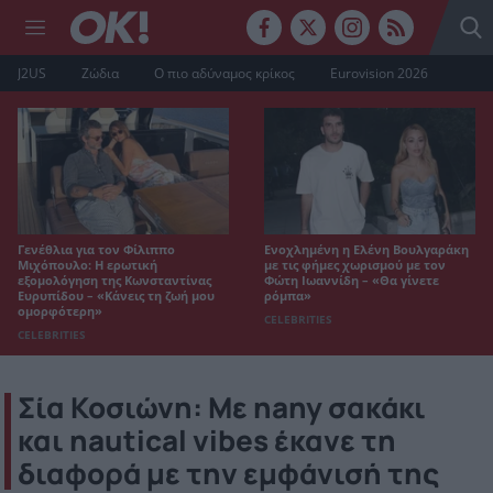
J2US
Ζώδια
Ο πιο αδύναμος κρίκος
Eurovision 2026
Γενέθλια για τον Φίλιππο
Ενοχλημένη η Ελένη Βουλγαράκη
Μιχόπουλο: Η ερωτική
με τις φήμες χωρισμού με τον
εξομολόγηση της Κωνσταντίνας
Φώτη Ιωαννίδη – «Θα γίνετε
Ευρυπίδου – «Κάνεις τη ζωή μου
ρόμπα»
ομορφότερη»
CELEBRITIES
CELEBRITIES
Σία Κοσιώνη: Με nany σακάκι
και nautical vibes έκανε τη
διαφορά με την εμφάνισή της