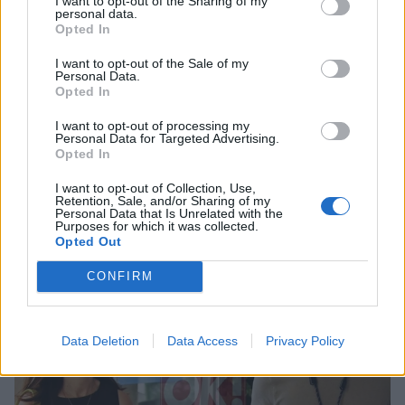
I want to opt-out of the Sharing of my
personal data.
Opted In
I want to opt-out of the Sale of my
ΔΕΙΤΕ ΑΚΟΜΑ
Personal Data.
Opted In
ΣΙΑ ΚΟΣΙΩΝΗ
I want to opt-out of processing my
Personal Data for Targeted Advertising.
Opted In
I want to opt-out of Collection, Use,
Retention, Sale, and/or Sharing of my
Personal Data that Is Unrelated with the
ΠΕΡΙΣΣΟΤΕΡΑ ΣΤΟ
Purposes for which it was collected.
Opted Out
CONFIRM
Data Deletion
Data Access
Privacy Policy