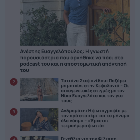
Ανέστης Ευαγγελόπουλος: Η γνωστή
παρουσιάστρια που αρνήθηκε να πάει στο
podcast του και η αποστομωτική απάντησή
του
Τατιάνα Στεφανίδου: Ποζάρει
2
με μπικίνι στην Κεφαλονιά – Οι
οικογενειακές στιγμές με τον
Νίκο Ευαγγελάτο και τον γιο
τους
Ανδρομάχη: Η φωτογραφία με
3
τον ορό στο χέρι και το μήνυμα
όλο νόημα – «Έρχεται
τετραήμερο φωτιά»
Γενέθλια για τον Φίλιππο
4