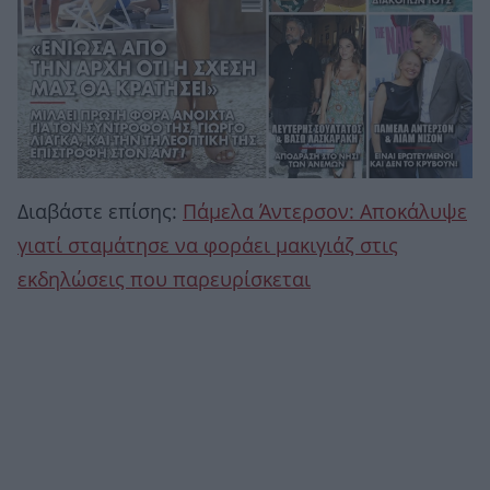
Διαβάστε επίσης:
Πάμελα Άντερσον: Αποκάλυψε
γιατί σταμάτησε να φοράει μακιγιάζ στις
εκδηλώσεις που παρευρίσκεται