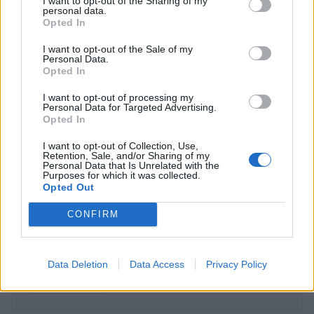
I want to opt-out of the Sharing of my
personal data.
Opted In
I want to opt-out of the Sale of my
Personal Data.
Opted In
I want to opt-out of processing my
Personal Data for Targeted Advertising.
Opted In
Κάποτε στην Ιταλική Ριβιέρα: Dolce vita από
το Κάπρι μέχρι το Πόρτοφινο
I want to opt-out of Collection, Use,
Retention, Sale, and/or Sharing of my
LIFESTYLE
Personal Data that Is Unrelated with the
Purposes for which it was collected.
Opted Out
CONFIRM
ΔΕΙΤΕ ΑΚΟΜΑ
ΛΙΑΜ ΝΙΣΟΝ
ΠΑΜΕΛΑ ΑΝΤΕΡΣΟΝ
Data Deletion
Data Access
Privacy Policy
ΠΕΡΙΟΔΙΚΟ ΟΚ!