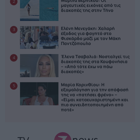
Μαρίνα Βερνίκου: Οι
2
μαγευτικές εικόνες από τις
διακοπές της στην Τήνο
Ελένη Μενεγάκη: Χαλαρή
3
έξοδος για φαγητό στο
Φισκάρδο μαζί με τον Μάκη
Παντζόπουλο
Έλενα Τσαβαλιά: Νοσταλγεί τις
4
διακοπές της στα Κουφονήσια
– «Από τότε έχω να πάω
διακοπές»
Μαρία Κορινθίου: Η
5
εξομολόγηση για την απόφασή
της να «πατήσει φρένο» –
«Είμαι καταευχαριστημένη και
πιο συνειδητοποιημένη από
ποτέ»