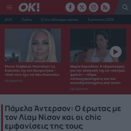
J2US
Ζώδια
Ο πιο αδύναμος κρίκος
Eurovision 2026
Έλενα Τσαβαλιά: Νοσταλγεί τις
Μαρία Κορινθίου: Η εξομολόγηση
διακοπές της στα Κουφονήσια –
για την απόφασή της να «πατήσει
«Από τότε έχω να πάω διακοπές»
φρένο» – «Είμαι
καταευχαριστημένη και πιο
CELEBRITIES
συνειδητοποιημένη από ποτέ»
CELEBRITIES
Πάμελα Άντερσον: Ο έρωτας με
τον Λίαμ Νίσον και οι chic
εμφανίσεις της τους