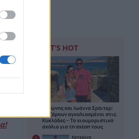
WHAT'S HOT
1
ωνο».
ώρα
Αντώνης και Ιωάννα Σρόιτερ:
Ποζάρουν αγκαλιασμένοι στις
Κυκλάδες – Το χιουμοριστικό
α!
σχόλιο για τη σχέση τους
Κατερίνα
2