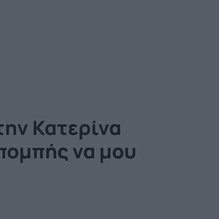
την Κατερίνα
κπομπής να μου