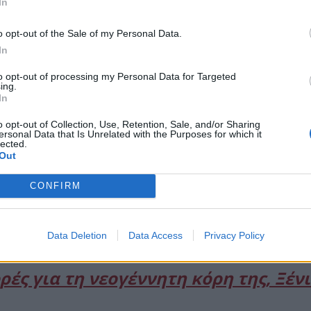
In
o opt-out of the Sale of my Personal Data.
In
to opt-out of processing my Personal Data for Targeted
ing.
In
o opt-out of Collection, Use, Retention, Sale, and/or Sharing
ersonal Data that Is Unrelated with the Purposes for which it
lected.
Out
«Με συγχωρείτε λίγο, ο άντρας μου με παίρνει τηλέφ
CONFIRM
ίπε: «Δεν ξέρεις ότι έχω εκπομπή; Με παίρνεις την 
ομπή αγάπη μου. Δε με έχετε δει ποτέ;».
Data Deletion
Data Access
Privacy Policy
ρές για τη νεογέννητη κόρη της, Ξένι