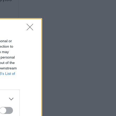
sonal or
ection to
ou may
 personal
out of the
 downstream
B’s List of