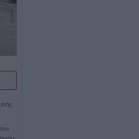
ομπής
 που
ργιου