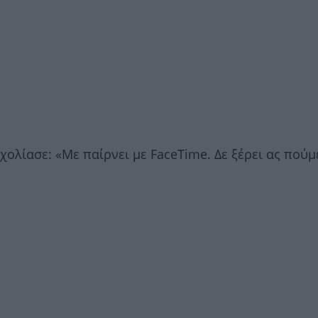
ολίασε: «Με παίρνει με FaceTime. Δε ξέρει ας πούμε