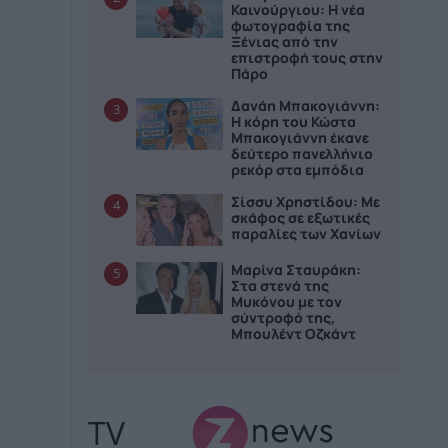
Καινούργιου: Η νέα
φωτογραφία της
Ξένιας από την
επιστροφή τους στην
Πάρο
Δανάη Μπακογιάννη:
3
Η κόρη του Κώστα
Μπακογιάννη έκανε
δεύτερο πανελλήνιο
ρεκόρ στα εμπόδια
Σίσσυ Χρηστίδου: Με
4
σκάφος σε εξωτικές
παραλίες των Χανίων
Μαρίνα Σταυράκη:
5
Στα στενά της
Μυκόνου με τον
σύντροφό της,
Μπουλέντ Οζκάντ
TV