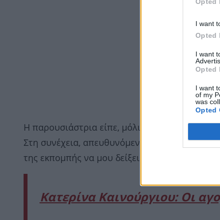
Opted 
I want t
Opted 
I want 
Advertis
Opted 
I want t
of my P
was col
Opted 
Η παρουσιάστρια είπε, μόλις είδε την κλήση: 
Στη συνέχεια, απευθυνόμενη στον άντρα της, ε
της εκπομπής να μου δείξεις το μωρό; Έχω εκπ
Κατερίνα Καινούργιου: Οι αγο