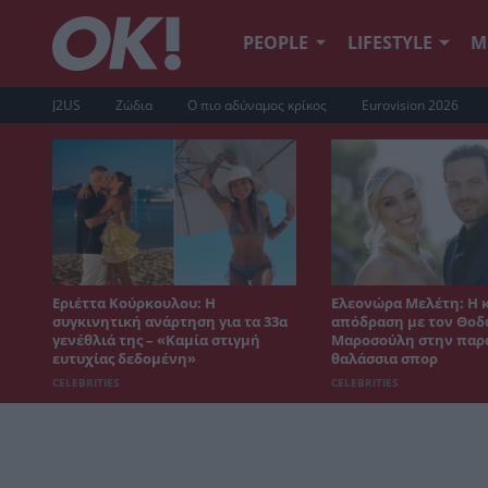
PEOPLE
LIFESTYLE
Μ
J2US
Ζώδια
Ο πιο αδύναμος κρίκος
Eurovision 2026
Εριέττα Κούρκουλου: Η
Ελεονώρα Μελέτη: Η 
συγκινητική ανάρτηση για τα 33α
απόδραση με τον Θο
γενέθλιά της – «Καμία στιγμή
Μαροσούλη στην παρα
ευτυχίας δεδομένη»
θαλάσσια σπορ
CELEBRITIES
CELEBRITIES