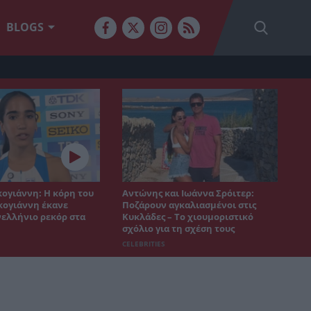
BLOGS
ογιάννη: Η κόρη του
Αντώνης και Ιωάννα Σρόιτερ:
ογιάννη έκανε
Ποζάρουν αγκαλιασμένοι στις
ελλήνιο ρεκόρ στα
Κυκλάδες – Το χιουμοριστικό
σχόλιο για τη σχέση τους
CELEBRITIES