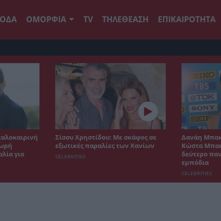
ΟΔΑ
ΟΜΟΡΦΙΑ
TV
ΤΗΛΕΘΕΑΣΗ
ΕΠΙΚΑΙΡΟΤΗΤΑ
καλοκαιρινή
Σίσσυ Χρηστίδου: Με σκάφος σε
Δανάη Μπακ
δωρή
εξωτικές παραλίες των Χανίων
Κώστα Μπακ
λία για
δεύτερο παν
CELEBRITIES
εμπόδια
CELEBRITIES