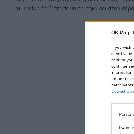
και εκείνη δε δίστασε να το σηκώσει στον αέρ
OK Mag -
If you wish 
sensitive in
confirm you
continue se
information 
further disc
participants
Downstream 
Persona
I want t