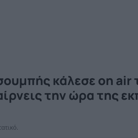
ουμπής κάλεσε on air 
αίρνεις την ώρα της ε
τατικό.