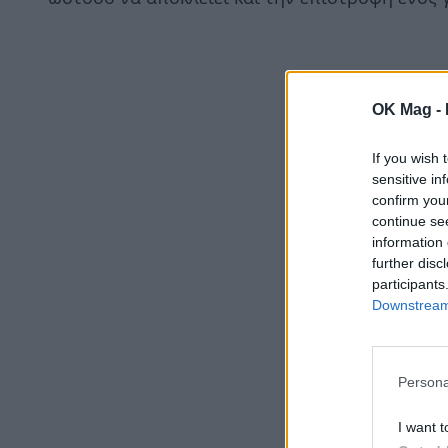
OK Mag -
If you wish 
sensitive in
confirm you
continue se
information 
further disc
participants
Downstream 
Persona
I want t