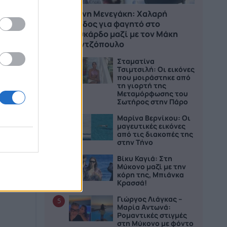
Ελένη Μενεγάκη: Χαλαρή
έξοδος για φαγητό στο
Φισκάρδο μαζί με τον Μάκη
Παντζόπουλο
Σταματίνα
2
Τσιμτσιλή: Οι εικόνες
που μοιράστηκε από
τη γιορτή της
Μεταμόρφωσης του
Σωτήρος στην Πάρο
ρεί να
Μαρίνα Βερνίκου: Οι
3
μαγευτικές εικόνες
as »,
από τις διακοπές της
στην Τήνο
Βίκυ Καγιά: Στη
4
Μύκονο μαζί με την
κόρη της, Μπιάνκα
Κρασσά!
Γιώργος Λιάγκας –
5
Μαρία Αντωνά:
Ρομαντικές στιγμές
στη Μύκονο με φόντο