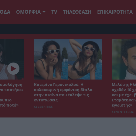
ΟΔΑ
ΟΜΟΡΦΙΑ
TV
ΤΗΛΕΘΕΑΣΗ
ΕΠΙΚΑΙΡΟΤΗΤΑ
εξομολόγηση
Κατερίνα Γερονικολού: Η
Μελέτης Ηλί
να «πατήσει
καλοκαιρινή εμφάνιση δίπλα
σχεδόν 10 
στην πισίνα που έκλεψε τις
και με έχει
αι πιο
εντυπώσεις
Σταμάτησα ν
από ποτέ»
εγωιστής»
CELEBRITIES
ΣΥΝΕΝΤΕΥΞΕΙΣ