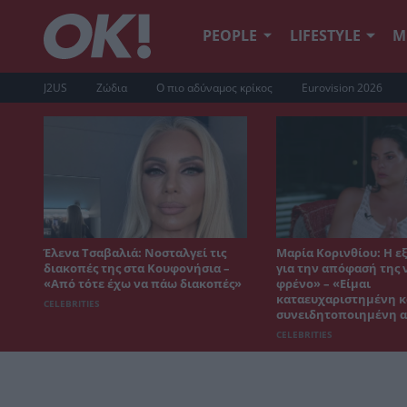
PEOPLE
LIFESTYLE
Μ
J2US
Ζώδια
Ο πιο αδύναμος κρίκος
Eurovision 2026
Έλενα Τσαβαλιά: Νοσταλγεί τις
Μαρία Κορινθίου: Η 
διακοπές της στα Κουφονήσια –
για την απόφασή της 
«Από τότε έχω να πάω διακοπές»
φρένο» – «Είμαι
καταευχαριστημένη κ
CELEBRITIES
συνειδητοποιημένη 
CELEBRITIES