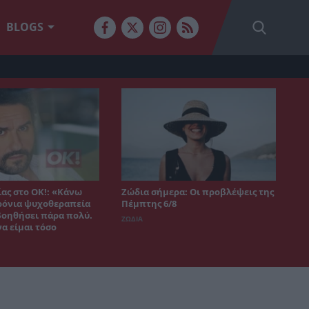
BLOGS
ας στο ΟΚ!: «Κάνω
Ζώδια σήμερα: Οι προβλέψεις της
χρόνια ψυχοθεραπεία
Πέμπτης 6/8
 βοηθήσει πάρα πολύ.
ΖΩΔΙΑ
α είμαι τόσο