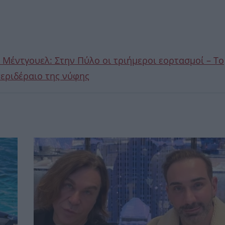
 Μέντγουελ: Στην Πύλο οι τριήμεροι εορτασμοί – Το
περιδέραιο της νύφης