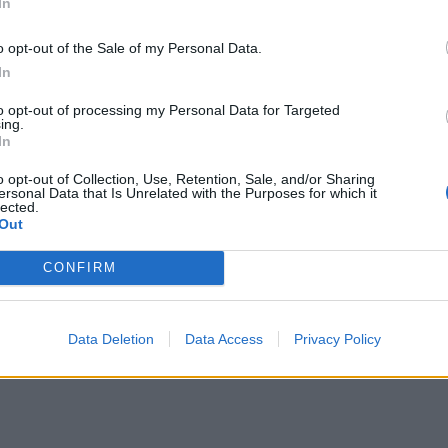
In
o opt-out of the Sale of my Personal Data.
In
to opt-out of processing my Personal Data for Targeted
ing.
In
o opt-out of Collection, Use, Retention, Sale, and/or Sharing
ersonal Data that Is Unrelated with the Purposes for which it
lected.
Out
 βγω έτσι με ένα σόου μουσικό, αλλά δεν ξέρω, μπο
 έχει. Αν δεν λέγεται Just θα λέγεται… The Koklonin
CONFIRM
ά του τη νέα σεζόν, στο Χαμογέλα και πάλι.
Data Deletion
Data Access
Privacy Policy