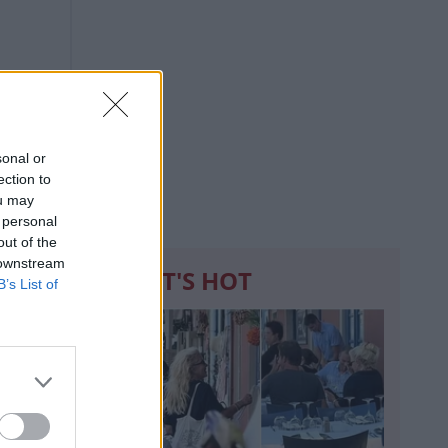
sonal or
ection to
ou may
 personal
out of the
 downstream
WHAT'S HOT
B’s List of
1