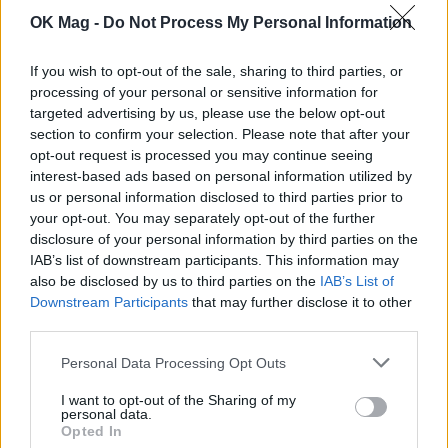
OK Mag -
Do Not Process My Personal Information
If you wish to opt-out of the sale, sharing to third parties, or
processing of your personal or sensitive information for
targeted advertising by us, please use the below opt-out
section to confirm your selection. Please note that after your
opt-out request is processed you may continue seeing
interest-based ads based on personal information utilized by
us or personal information disclosed to third parties prior to
Ιουλία Καλλιμάνη: Θα παντρευτεί με τον
your opt-out. You may separately opt-out of the further
αγαπημένο της Μιχάλη Τουρατζίδη στη
disclosure of your personal information by third parties on the
Θεσσαλονίκη – Όλες οι λεπτομέρειες
IAB’s list of downstream participants. This information may
also be disclosed by us to third parties on the
IAB’s List of
CELEBRITIES
Downstream Participants
that may further disclose it to other
third parties.
Personal Data Processing Opt Outs
I want to opt-out of the Sharing of my
personal data.
Opted In