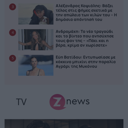
Αλέξανδρος Κοψιάλης: Βάζει
3
τέλος στις φήμες σχετικά με
την απώλεια των κιλών του – Η
δημόσια απάντησή του
Ανδρομάχη: Το νέο τραγούδι
4
και το βίντεο που ανησύχησε
τους φαν της – «Πάει και η
βέρα, κρίμα αν χωρίσατε»
Εύη Βατίδου: Εντυπωσίασε με
5
κόκκινο μπικίνι στην παραλία
Αγράρι της Μυκόνου
TV