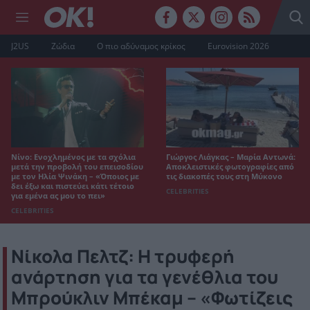
J2US
Ζώδια
Ο πιο αδύναμος κρίκος
Eurovision 2026
Νίνο: Ενοχλημένος με τα σχόλια
Γιώργος Λιάγκας – Μαρία Αντωνά:
μετά την προβολή του επεισοδίου
Αποκλειστικές φωτογραφίες από
με τον Ηλία Ψινάκη – «Όποιος με
τις διακοπές τους στη Μύκονο
δει έξω και πιστεύει κάτι τέτοιο
CELEBRITIES
για εμένα ας μου το πει»
CELEBRITIES
Νίκολα Πελτζ: Η τρυφερή
ανάρτηση για τα γενέθλια του
Μπρούκλιν Μπέκαμ – «Φωτίζεις