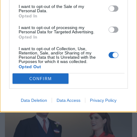
I want to opt-out of the Sale of my
Personal Data.
Opted In
I want to opt-out of processing my
Personal Data for Targeted Advertising.
Opted In
Νίνο: Ενοχλημένος με τα σχόλια μετά την
I want to opt-out of Collection, Use,
προβολή του επεισοδίου με τον Ηλία Ψινάκη
Retention, Sale, and/or Sharing of my
Personal Data that Is Unrelated with the
– «Όποιος με δει έξω και πιστεύει κάτι
Purposes for which it was collected.
τέτοιο για εμένα ας μου το πει»
Opted Out
CELEBRITIES
CONFIRM
Data Deletion
Data Access
Privacy Policy