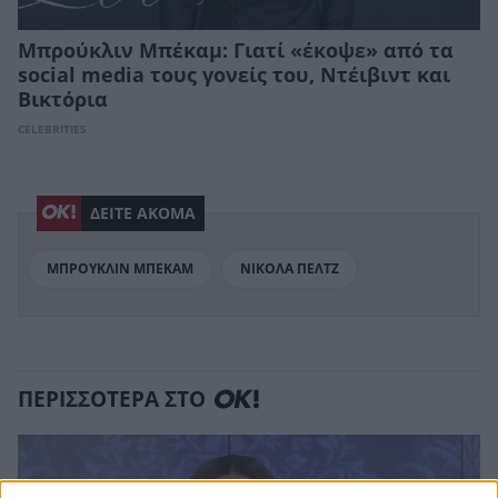
Μπρούκλιν Μπέκαμ: Γιατί «έκοψε» από τα
social media τους γονείς του, Ντέιβιντ και
Βικτόρια
CELEBRITIES
ΔΕΙΤΕ ΑΚΟΜΑ
ΜΠΡΟΥΚΛΙΝ ΜΠΕΚΑΜ
ΝΙΚΟΛΑ ΠΕΛΤΖ
ΠΕΡΙΣΣΟΤΕΡΑ ΣΤΟ