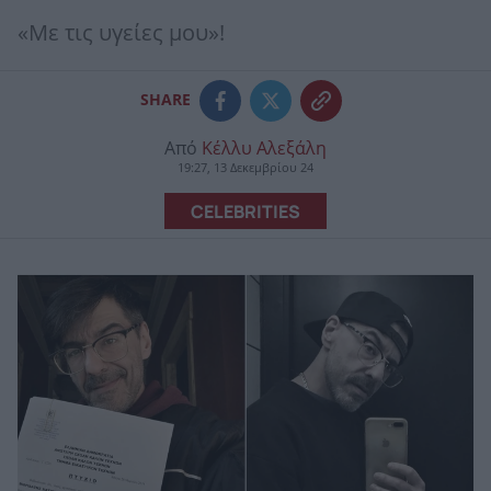
«Με τις υγείες μου»!
SHARE
Από
Κέλλυ Αλεξάλη
19:27, 13 Δεκεμβρίου 24
CELEBRITIES