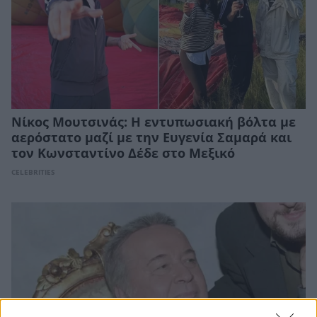
Νίκος Μουτσινάς: Η εντυπωσιακή βόλτα με
αερόστατο μαζί με την Ευγενία Σαμαρά και
τον Κωνσταντίνο Δέδε στο Μεξικό
CELEBRITIES