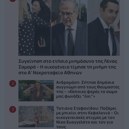
Συγκίνηση στο ετήσιο μνημόσυνο της Λένας
Σαμαρά – Η οικογένεια τίμησε τη μνήμη της
στο Α’ Νεκροταφείο Αθηνών
Ανδρομάχη: Ζήτησε δημόσια
2
συγγνώμη από τους θαυμαστές
της – «Κάποιες φορές το σώμα
μας φωνάζει “όχι”»
Τατιάνα Στεφανίδου: Ποζάρει
3
με μπικίνι στην Κεφαλονιά – Οι
οικογενειακές στιγμές με τον
Νίκο Ευαγγελάτο και τον γιο
τους