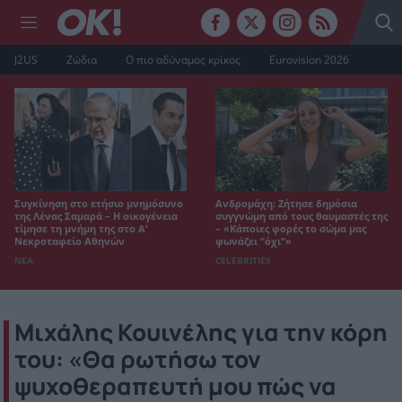
J2US
Ζώδια
Ο πιο αδύναμος κρίκος
Eurovision 2026
Συγκίνηση στο ετήσιο μνημόσυνο
Ανδρομάχη: Ζήτησε δημόσια
της Λένας Σαμαρά – Η οικογένεια
συγγνώμη από τους θαυμαστές της
τίμησε τη μνήμη της στο Α’
– «Κάποιες φορές το σώμα μας
Νεκροταφείο Αθηνών
φωνάζει “όχι”»
ΝΕΑ
CELEBRITIES
Μιχάλης Κουινέλης για την κόρη
του: «Θα ρωτήσω τον
ψυχοθεραπευτή μου πώς να