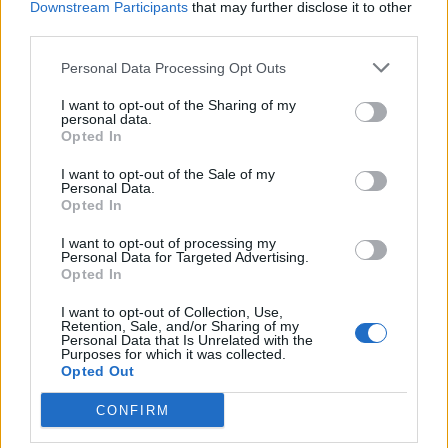
Downstream Participants
that may further disclose it to other
third parties.
Personal Data Processing Opt Outs
Ιωάννα Τούνη: Το αδημοσίευτο στιγμιότυπο
που μοιράστηκε από την Ίμπιζα με τον
I want to opt-out of the Sharing of my
Δημήτρη Σπυριδωνίδη
personal data.
Opted In
CELEBRITIES
I want to opt-out of the Sale of my
Personal Data.
Opted In
I want to opt-out of processing my
Personal Data for Targeted Advertising.
Opted In
I want to opt-out of Collection, Use,
Retention, Sale, and/or Sharing of my
Personal Data that Is Unrelated with the
Purposes for which it was collected.
Opted Out
CONFIRM