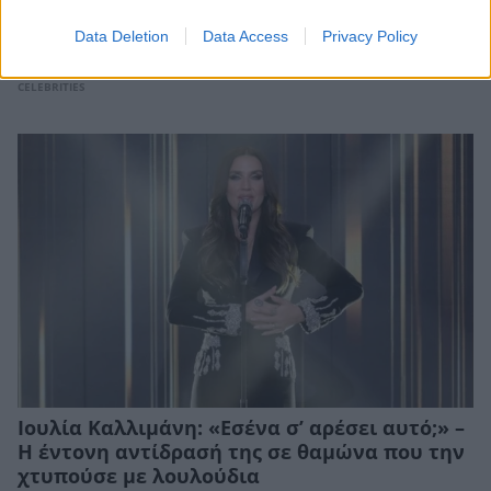
Τατιάνα Στεφανίδου: Ποζάρει με μπικίνι
στην Κεφαλονιά – Οι οικογενειακές στιγμές
Data Deletion
Data Access
Privacy Policy
με τον Νίκο Ευαγγελάτο και τον γιο τους
CELEBRITIES
Ιουλία Καλλιμάνη: «Εσένα σ’ αρέσει αυτό;» –
Η έντονη αντίδρασή της σε θαμώνα που την
χτυπούσε με λουλούδια